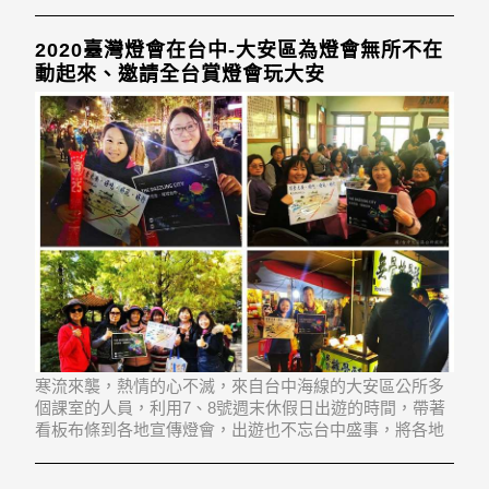
2020臺灣燈會在台中-大安區為燈會無所不在
動起來、邀請全台賞燈會玩大安
寒流來襲，熱情的心不滅，來自台中海線的大安區公所多
個課室的人員，利用7、8號週末休假日出遊的時間，帶著
看板布條到各地宣傳燈會，出遊也不忘台中盛事，將各地
美好的畫面帶回。