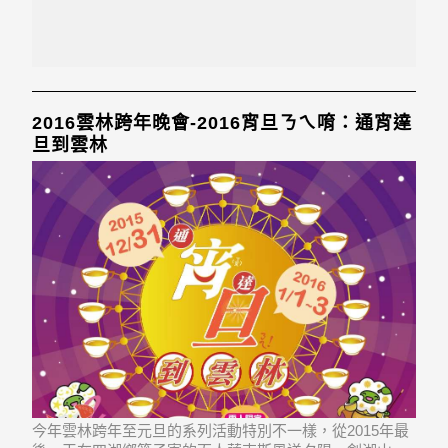
2016雲林跨年晚會-2016宵旦ㄋㄟ唷：通宵達
旦到雲林
今年雲林跨年至元旦的系列活動特別不一樣，從2015年最