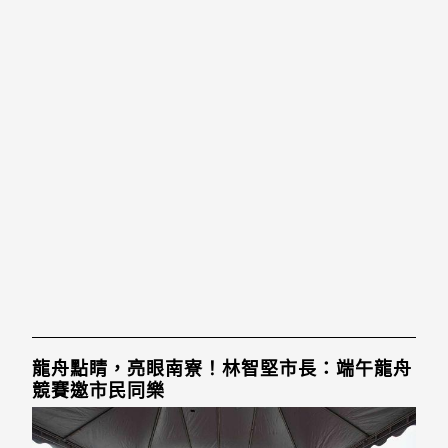
龍舟點睛，亮眼南寮！林智堅市長：端午龍舟
競賽邀市民同樂