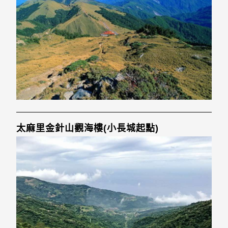
太麻里金針山觀海樓(小長城起點)