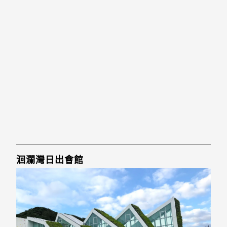
洄瀾灣日出會館