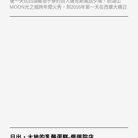
後一天在四湖鄉箔子寮的百人薩克斯風送夕陽、劍湖山
MOON光之城跨年煙火秀，到2016年第一天在西螺大橋日
出快樂SONG、北港文化中心開館試營運精彩
日出‧大地的乳酪蛋糕-修道院店