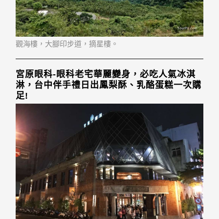
觀海樓，大腳印步道，摘星樓。
宮原眼科-眼科老宅華麗變身，必吃人氣冰淇
淋，台中伴手禮日出鳳梨酥、乳酪蛋糕一次購
足!