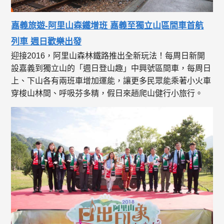
嘉義旅遊-阿里山森鐵增班 嘉義至獨立山區間車首航
列車 週日歡樂出發
迎接2016，阿里山森林鐵路推出全新玩法！每周日新開
設嘉義到獨立山的「週日登山趣」中興號區間車，每周日
上、下山各有兩班車增加運能，讓更多民眾能乘著小火車
穿梭山林間、呼吸芬多精，假日來趟爬山健行小旅行。