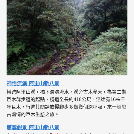
神怡流瀑-阿里山新八景
橫跨阿里山溪，橋下潺潺流水，溪旁古木參天，為第二期
巨木群步道的起點，棧道全長約418公尺，沿途有16株千
年巨木，行進其間請放慢腳步多做幾個深呼吸，來一趟思
古幽情的巨木生態之旅。
慈雲觀景-阿里山新八景