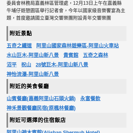
委員會林務局嘉義林區管理處，12月13日上午在嘉義縣
牛埔仔遊憩園區舉行記者會，今年以國家級音樂饗宴為主
題，首度邀請國立臺灣交響樂團附設青年交響樂團
附近景點
五奇之鐵道
阿里山國家森林遊樂區-阿里山火車站
水山巨木-阿里山新八景
貴賓館
五奇之森林
沼平
祝山
28號巨木-阿里山新八景
神怡流瀑-阿里山新八景
附近的美食餐廳
山賓餐廳(嘉義阿里山石頭火鍋)
永富餐飲
神禾景觀餐廳民宿(原楓林餐廳)
附近可選擇的住宿飯店
阿里山神木賓館(Alishan Shermuh Hotel)