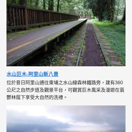
水山巨木-阿里山新八景
位於昔日阿里山通往東埔之水山線森林鐵路旁，建有360
公尺之自然步道及觀景平台，可觀賞巨木風采及漫遊在蓊
鬱林蔭下享受大自然的洗禮。