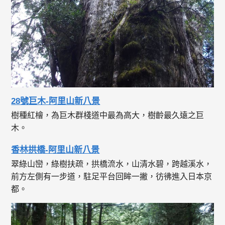
28號巨木-阿里山新八景
樹種紅檜，為巨木群棧道中最為高大，樹齡最久遠之巨
木。
香林拱橋-阿里山新八景
翠綠山巒，綠樹扶疏，拱橋流水，山清水碧，跨越溪水，
前方左側有一步道，駐足平台回眸一撇，彷彿進入日本京
都。