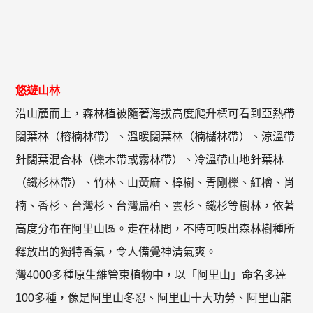
悠遊山林
沿山麓而上，森林植被隨著海拔高度爬升標可看到亞熱帶
闊葉林（榕楠林帶）、溫暖闊葉林（楠櫧林帶）、涼溫帶
針闊葉混合林（櫟木帶或霧林帶）、冷溫帶山地針葉林
（鐵杉林帶）、竹林、山黃麻、樟樹、青剛櫟、紅檜、肖
楠、香杉、台灣杉、台灣扁柏、雲杉、鐵杉等樹林，依著
高度分布在阿里山區。走在林間，不時可嗅出森林樹種所
釋放出的獨特香氣，令人備覺神清氣爽。
灣4000多種原生維管束植物中，以「阿里山」命名多達
100多種，像是阿里山冬忍、阿里山十大功勞、阿里山龍