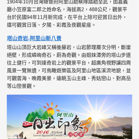
1904年10月台灣總督府阿里山勘察隊踏勘至此，由嘉義
廳小笠原富二郎之姓命名，海拔高2，488公尺，觀景平
台於民國94年11月新完成，在平台上除可迎賞日出外，
還可觀賞日落、夕陽、彩霞及夜觀星座。
塔山奇岩-阿里山新八景
塔山山頂巨大岩峰又稱後藤岩，山岩節理層次分明，斷崖
絕壁，形成嶙峋奇石，蔚為奇觀。由姐妹潭旁的塔山步道
往上健行，可到達奇岩上的觀景平台，超廣角視野讓四周
風景一覽無遺，可鳥瞰遊樂區及阿里山地區溪流地貌，並
可觀雲海、晚霞美景，遠眺玉山主峰、秀姑巒山、對高岳
等山巒景觀。