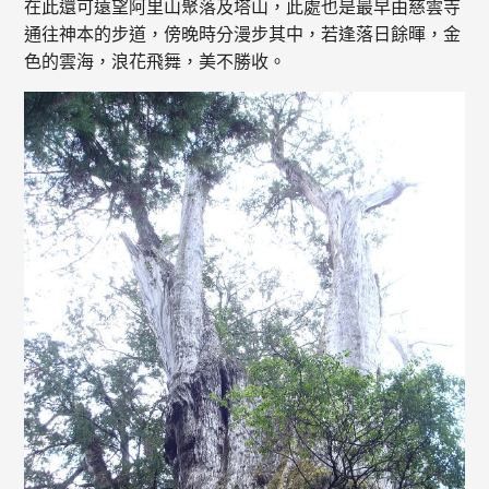
在此還可遠望阿里山聚落及塔山，此處也是最早由慈雲寺
通往神本的步道，傍晚時分漫步其中，若逢落日餘暉，金
色的雲海，浪花飛舞，美不勝收。