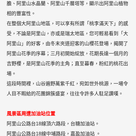
膽、阿里山水晶蘭、阿里山千層塔等，顯示出阿里山植物
相的豐富性。
在整個大阿里山地區，可以享有所謂「桃李滿天下」的感
受，不論是阿里山，亦或是瑞太地區，您可輕易看到「大
阿里山」的好客，由冬末夾道迎客的山櫻花登場，揭開了
阿里山花季的序幕；三月初開始綻放，花期長達一個月的
吉野櫻，是阿里山花季的主角；直至暮春，粉紅的桃花出
場。
這段時間裡，山谷遍野萬紫千紅，宛如世外桃源，一場令
人目不暇給的花團錦簇盛宴，往往令許多人駐足讚嘆。
風景區周遭加油站位置
阿里山公路台18線頂六路段，台糖加油站。
阿里山公路台18線中埔路段，嘉盈加油站 。