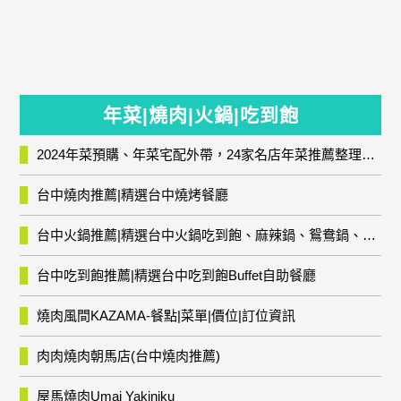
年菜|燒肉|火鍋|吃到飽
2024年菜預購、年菜宅配外帶，24家名店年菜推薦整理，圍爐輕鬆上菜團圓趣
台中燒肉推薦|精選台中燒烤餐廳
台中火鍋推薦|精選台中火鍋吃到飽、麻辣鍋、鴛鴦鍋、石頭火鍋、酸菜白肉鍋、海鮮鍋、燒酒雞、麻油雞、壽喜燒等熱門人氣火鍋店!
台中吃到飽推薦|精選台中吃到飽Buffet自助餐廳
燒肉風間KAZAMA-餐點|菜單|價位|訂位資訊
肉肉燒肉朝馬店(台中燒肉推薦)
屋馬燒肉Umai Yakiniku