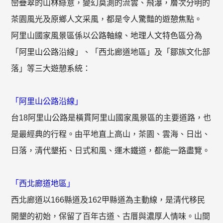
巒疊翠的山林綠意，變幻莫測的流雲、飛瀑，層次分明的
茶園風光及原鄉人文采風，都是令人驚豔的遊憩焦點。
阿里山國家風景區係以公路軸線、地理人文特色區分為
「阿里山公路沿線」、「西北廊道地區」及「鄒族文化部
落」等三大遊憩系統：
「阿里山公路沿線」
台18阿里山公路是橫貫阿里山國家風景區的主要道路，也
是最經典的行程。由平地直上高山，茶園、雲海、日出、
日落，清代墾拓、日式和風、運木鐵道，都能一路盡覽。
「西北廊道地區」
西北廊道以166縣道及162甲縣道為主動線，是清代移民
開墾的初始，保留了百年古道、古厝與濃厚人情味。山間