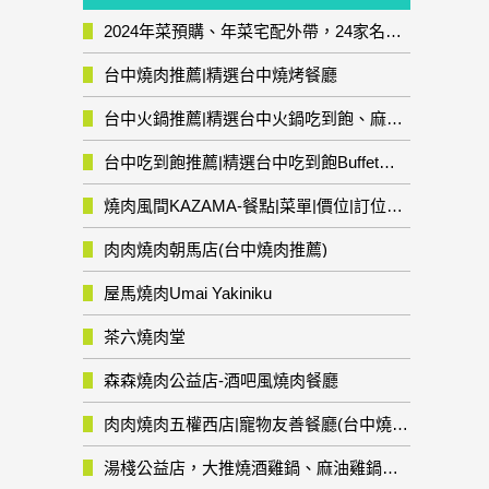
2024年菜預購、年菜宅配外帶，24家名店年菜推薦整理，圍爐輕鬆上菜團圓趣
台中燒肉推薦|精選台中燒烤餐廳
台中火鍋推薦|精選台中火鍋吃到飽、麻辣鍋、鴛鴦鍋、石頭火鍋、酸菜白肉鍋、海鮮鍋、燒酒雞、麻油雞、壽喜燒等熱門人氣火鍋店!
台中吃到飽推薦|精選台中吃到飽Buffet自助餐廳
燒肉風間KAZAMA-餐點|菜單|價位|訂位資訊
肉肉燒肉朝馬店(台中燒肉推薦)
屋馬燒肉Umai Yakiniku
茶六燒肉堂
森森燒肉公益店-酒吧風燒肉餐廳
肉肉燒肉五權西店|寵物友善餐廳(台中燒肉推薦)
湯棧公益店，大推燒酒雞鍋、麻油雞鍋暖暖有夠補