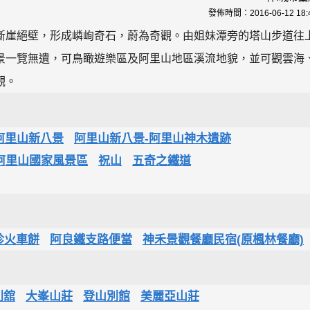
發佈時間：
2016-06-12 18:
斷崖絕壁，形成嶙峋奇石，蔚為奇觀。由姐妹潭旁的塔山步道往
景一覽無遺，可鳥瞰遊樂區及阿里山地區溪流地貌，並可觀雲海
觀。
阿里山新八景
阿里山新八景-阿里山神木遺跡
阿里山國家風景區
祝山
五奇之鐵道
珍火車餅
阿良鐵支路便當
神禾景觀餐廳民宿(原楓林餐廳)
別舘
大峯山莊
登山別館
美麗亞山莊