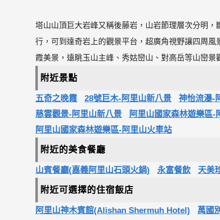
塔山山頂巨大岩峰又稱後藤岩，山岩節理層次分明，
行，可到達奇岩上的觀景平台，超廣角視野讓四周風
霞美景，遠眺玉山主峰、秀姑巒山、對高岳等山巒景
附近景點
五奇之晚霞
28號巨木-阿里山新八景
神怡流瀑-
慈雲觀景-阿里山新八景
阿里山國家森林遊樂區-
阿里山國家森林遊樂區-阿里山火車站
附近的美食餐廳
山賓餐廳(嘉義阿里山石頭火鍋)
永富餐飲
天美
附近可選擇的住宿飯店
阿里山神木賓館(Alishan Shermuh Hotel)
萬國