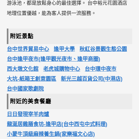
游泳池，都是放鬆身心的最佳選擇。 台中裕元花園酒店
地理位置優越，能為客人提供一流服務。
附近景點
台中世界貿易中心
逢甲大學
秋紅谷景觀生態公園
台中逢甲夜市(逢甲觀光夜市、逢甲商圈)
西大墩文化館
老虎城購物中心
台中環中夜市
大坑-紙箱王創意園區
新光三越百貨公司(中港店)
台中國家歌劇院
附近的美食餐廳
日日發現宰羊肉爐
龍涎居雞膳食坊-逢甲店(台中西屯中式料理)
小蒙牛頂級麻辣養生鍋(家樂福文心店)