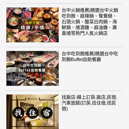
台中火鍋推薦|精選台中火鍋
吃到飽、麻辣鍋、鴛鴦鍋、
石頭火鍋、酸菜白肉鍋、海
鮮鍋、燒酒雞、麻油雞、壽
喜燒等熱門人氣火鍋店
台中吃到飽推薦|精選台中吃
到飽Buffet自助餐廳
找飯店-線上訂房,飯店,民宿,
汽車旅館(訂房,找住宿,找民
宿)