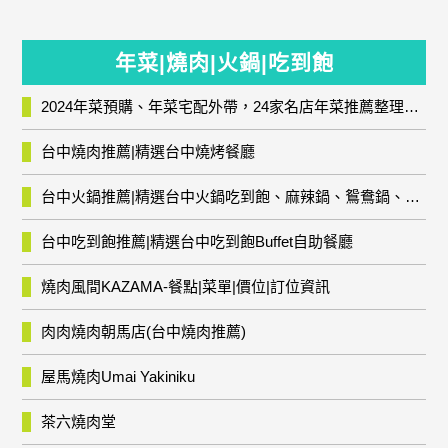
年菜|燒肉|火鍋|吃到飽
2024年菜預購、年菜宅配外帶，24家名店年菜推薦整理，圍爐輕鬆上菜團圓趣
台中燒肉推薦|精選台中燒烤餐廳
台中火鍋推薦|精選台中火鍋吃到飽、麻辣鍋、鴛鴦鍋、石頭火鍋、酸菜白肉鍋、海鮮鍋、燒酒雞、麻油雞、壽喜燒等熱門人氣火鍋店!
台中吃到飽推薦|精選台中吃到飽Buffet自助餐廳
燒肉風間KAZAMA-餐點|菜單|價位|訂位資訊
肉肉燒肉朝馬店(台中燒肉推薦)
屋馬燒肉Umai Yakiniku
茶六燒肉堂