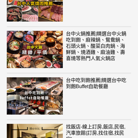
台中火鍋推薦|精選台中火鍋
吃到飽、麻辣鍋、鴛鴦鍋、
石頭火鍋、酸菜白肉鍋、海
鮮鍋、燒酒雞、麻油雞、壽
喜燒等熱門人氣火鍋店
台中吃到飽推薦|精選台中吃
到飽Buffet自助餐廳
找飯店-線上訂房,飯店,民宿,
汽車旅館(訂房,找住宿,找民