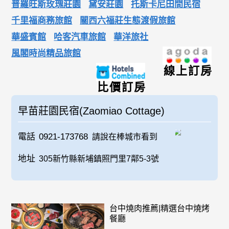
普羅旺斯玫瑰莊園
黛安莊園
托斯卡尼田間民宿
千里福商務旅館
關西六福莊生態渡假旅館
華盛賓館
哈客汽車旅館
華洋旅社
風閣時尚精品旅館
線上訂房
比價訂房
早苗莊園民宿(Zaomiao Cottage)
電話
0921-173768
請說在棒城市看到
地址
305新竹縣新埔鎮照門里7鄰5-3號
台中燒肉推薦|精選台中燒烤
餐廳