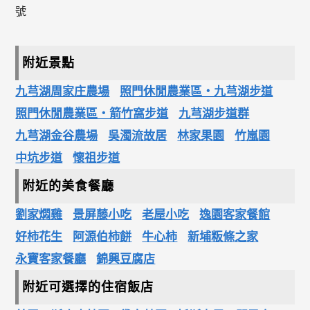
號
附近景點
九芎湖周家庄農場
照門休閒農業區‧九芎湖步道
照門休閒農業區‧箭竹窩步道
九芎湖步道群
九芎湖金谷農場
吳濁流故居
林家果園
竹嵐園
中坑步道
懷祖步道
附近的美食餐廳
劉家燜雞
景屏藤小吃
老屋小吃
逸園客家餐館
好柿花生
阿源伯柿餅
牛心柿
新埔粄條之家
永寶客家餐廳
錦興豆腐店
附近可選擇的住宿飯店