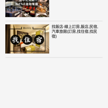
找飯店-線上訂房,飯店,民宿,
汽車旅館(訂房,找住宿,找民
宿)