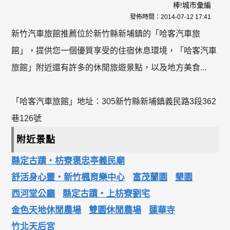
棒!城市彙編
發佈時間：
2014-07-12 17:41
新竹汽車旅館推薦位於新竹縣新埔鎮的「哈客汽車旅
館」，提供您一個優質享受的住宿休息環境，「哈客汽車
旅館」附近還有許多的休閒旅遊景點，以及地方美食...
「哈客汽車旅館」地址：305新竹縣新埔鎮義民路3段362
巷126號
附近景點
縣定古蹟‧枋寮褒忠亭義民廟
舒活身心靈‧新竹楓育樂中心
富茂蘭園
墾園
西河堂公廳
縣定古蹟‧上枋寮劉宅
金色天地休閒農場
雙園休閒農場
蓮華寺
竹北天后宮