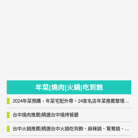
年菜|燒肉|火鍋|吃到飽
2024年菜預購、年菜宅配外帶，24家名店年菜推薦整理，圍爐輕鬆上菜團圓趣
台中燒肉推薦|精選台中燒烤餐廳
台中火鍋推薦|精選台中火鍋吃到飽、麻辣鍋、鴛鴦鍋、石頭火鍋、酸菜白肉鍋、海鮮鍋、燒酒雞、麻油雞、壽喜燒等熱門人氣火鍋店!