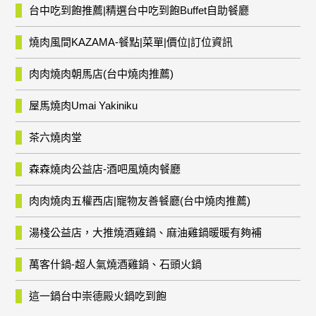
台中吃到飽推薦|精選台中吃到飽Buffet自助餐廳
燒肉風間KAZAMA-餐點|菜單|價位|訂位資訊
肉肉燒肉朝馬店(台中燒肉推薦)
屋馬燒肉Umai Yakiniku
茶六燒肉堂
森森燒肉公益店-酒吧風燒肉餐廳
肉肉燒肉五權西店|寵物友善餐廳(台中燒肉推薦)
湯棧公益店，大推燒酒雞鍋、麻油雞鍋暖暖有夠補
萬客什鍋-超人氣燒酒雞鍋、石頭火鍋
這一鍋台中崇德殿火鍋吃到飽