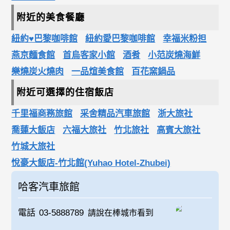
附近的美食餐廳
紐約♥巴黎咖啡館
紐約愛巴黎咖啡館
幸福米粉担
燕京麵食館
首烏客家小館
酒肴
小范炭燒海鮮
樂燒炭火燒肉
一品煊美食館
百花窯鍋品
附近可選擇的住宿飯店
千里福商務旅館
采舍精品汽車旅館
浙大旅社
喬蓮大飯店
六福大旅社
竹北旅社
高賓大旅社
竹城大旅社
悅豪大飯店-竹北館(Yuhao Hotel-Zhubei)
哈客汽車旅館
電話
03-5888789
請說在棒城市看到