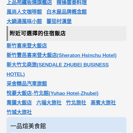
上品苑鐵板燒旗艦店
辣操雲泰料理
風尚人文咖啡館
白木屋品牌概念館
大鍋湯風味小館
蕃茄村漢堡
附近可選擇的住宿飯店
新竹喜來登大飯店
新竹豐邑喜來登大飯店(Sheraton Hsinchu Hotel)
新大竹北商旅(SENDALE ZHUBEI BUSINESS
HOTEL)
采舍精品汽車旅館
悅豪大飯店-竹北館(Yuhao Hotel-Zhubei)
喬蓮大飯店
六福大旅社
竹北旅社
高賓大旅社
竹城大旅社
一品煊美食館