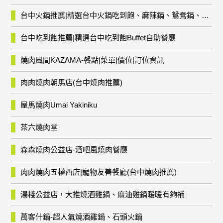
台中火鍋推薦|精選台中火鍋吃到飽、麻辣鍋、鴛鴦鍋、石頭火鍋、酸菜白肉鍋、海鮮鍋、燒酒雞、麻油雞、壽喜燒等熱門人氣火鍋店!
台中吃到飽推薦|精選台中吃到飽Buffet自助餐廳
燒肉風間KAZAMA-餐點|菜單|價位|訂位資訊
肉肉燒肉朝馬店(台中燒肉推薦)
屋馬燒肉Umai Yakiniku
茶六燒肉堂
森森燒肉公益店-酒吧風燒肉餐廳
肉肉燒肉五權西店|寵物友善餐廳(台中燒肉推薦)
湯棧公益店，大推燒酒雞鍋、麻油雞鍋暖暖有夠補
萬客什鍋-超人氣燒酒雞鍋、石頭火鍋