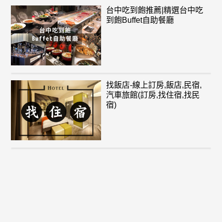
台中吃到飽推薦|精選台中吃
到飽Buffet自助餐廳
找飯店-線上訂房,飯店,民宿,
汽車旅館(訂房,找住宿,找民
宿)