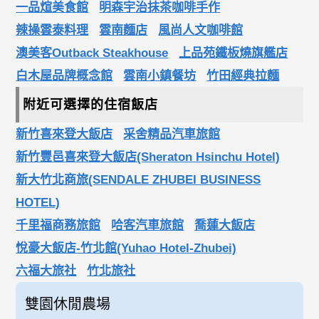
一品煊美食館
明森宇治抹茶咖啡手作
辣操雲泰料理
雲南麵店
風尚人文咖啡館
澳美客Outback Steakhouse
上品苑鐵板燒旗艦店
白木屋品牌概念館
雲南小鎮餐坊
竹田經典拉麵
附近可選擇的住宿飯店
新竹喜來登大飯店
采舍精品汽車旅館
新竹豐邑喜來登大飯店(Sheraton Hsinchu Hotel)
新大竹北商旅(SENDALE ZHUBEI BUSINESS
HOTEL)
千里福商務旅館
哈客汽車旅館
喬蓮大飯店
悅豪大飯店-竹北館(Yuhao Hotel-Zhubei)
六福大旅社
竹北旅社
雙園休閒農場