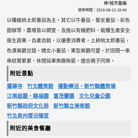
棒!城市彙編
發佈時間：
2016-06-12 18:49
以種植桃太郎番茄為主，其它以牛番茄、聖女番茄、彩色
甜椒等，農場皆以網室、及施以有機肥料，栽種生產安全
衛生蔬果，自產自銷，以優惠消費者，土耕桃太郎番茄，
色澤美觀甘甜，嬌女小番茄，果型美觀可愛，於田間一串
串結實累累，休閒採果樂趣無窮，適合親子同樂。
附近景點
蓮華寺
竹北體育館
運動樂活‧新竹縣體育場
江南庭園‧縣福園
富茂蘭園
文化兒童公園
新竹縣政府文化局
新竹縣立美術館
竹北泉州厝汾陽堂
附近的美食餐廳