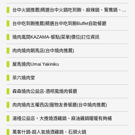
台中火鍋推薦|精選台中火鍋吃到飽、麻辣鍋、鴛鴦鍋、石頭火鍋、酸菜白肉鍋、海鮮鍋、燒酒雞、麻油雞、壽喜燒等熱門人氣火鍋店!
台中吃到飽推薦|精選台中吃到飽Buffet自助餐廳
燒肉風間KAZAMA-餐點|菜單|價位|訂位資訊
肉肉燒肉朝馬店(台中燒肉推薦)
屋馬燒肉Umai Yakiniku
茶六燒肉堂
森森燒肉公益店-酒吧風燒肉餐廳
肉肉燒肉五權西店|寵物友善餐廳(台中燒肉推薦)
湯棧公益店，大推燒酒雞鍋、麻油雞鍋暖暖有夠補
萬客什鍋-超人氣燒酒雞鍋、石頭火鍋