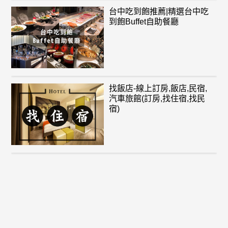
台中吃到飽推薦|精選台中吃
到飽Buffet自助餐廳
找飯店-線上訂房,飯店,民宿,
汽車旅館(訂房,找住宿,找民
宿)