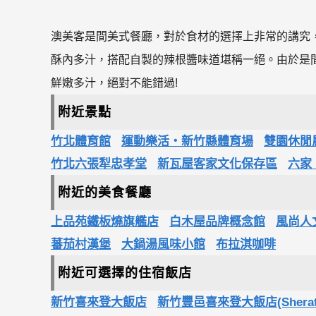
澳美客是間美式餐廳，對於食材的選擇上非常的講究，
酥內多汁，搭配自製的辣根醬味道堪稱一絕。由於是
鮮嫩多汁，絕對不能錯過!
附近景點
竹北體育館
運動樂活‧新竹縣體育場
雙園休閒
竹北六張犁忠孝堂
新瓦屋客家文化保存區
六家
附近的美食餐廳
上品苑鐵板燒旗艦店
白木屋品牌概念館
風尚人
蕃茄村漢堡
大鍋湯風味小館
布拉淇咖啡
附近可選擇的住宿飯店
新竹喜來登大飯店
新竹豐邑喜來登大飯店(Sheraton 