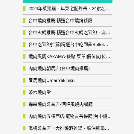
2024年菜預購、年菜宅配外帶，24家名店年菜推薦整理，圍爐輕鬆上菜團圓趣
台中燒肉推薦|精選台中燒烤餐廳
台中火鍋推薦|精選台中火鍋吃到飽、麻辣鍋、鴛鴦鍋、石頭火鍋、酸菜白肉鍋、海鮮鍋、燒酒雞、麻油雞、壽喜燒等熱門人氣火鍋店!
台中吃到飽推薦|精選台中吃到飽Buffet自助餐廳
燒肉風間KAZAMA-餐點|菜單|價位|訂位資訊
肉肉燒肉朝馬店(台中燒肉推薦)
屋馬燒肉Umai Yakiniku
茶六燒肉堂
森森燒肉公益店-酒吧風燒肉餐廳
肉肉燒肉五權西店|寵物友善餐廳(台中燒肉推薦)
湯棧公益店，大推燒酒雞鍋、麻油雞鍋暖暖有夠補