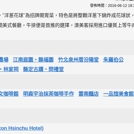
發佈時間：
2016-06-12 18:
"洋蔥花球"為招牌開胃菜，特色是將整顆洋蔥下鍋炸成花球狀
間美式餐廳，牛排便是首推的選擇，澳美客採用進口優質上等牛
農場
江南庭園‧縣福園
竹北泉州厝汾陽堂
朱羅伯公
‧林家祠
縣定古蹟‧問禮堂
文咖啡館
明森宇治抹茶咖啡手作
雲南麵店
一品煊美食館
Hsinchu Hotel)