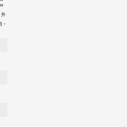
39
，外
肉，