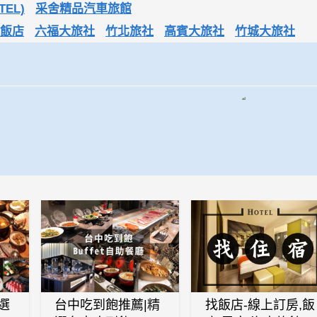
TEL)
采舍精品汽車旅館
飯店
六福大旅社
竹北旅社
高賓大旅社
竹城大旅社
選
台中吃到飽推薦|精
找飯店-線上訂房,飯