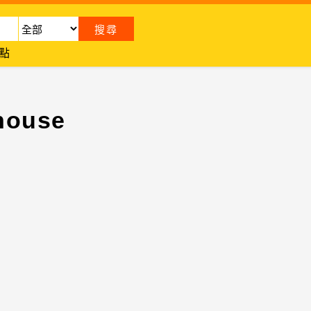
點
house