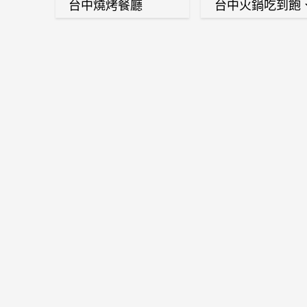
台中燒烤餐廳
台中火鍋吃到飽
麻辣鍋、鴛鴦鍋
石頭火鍋、酸菜
肉鍋、海鮮鍋、
酒雞、麻油雞、
喜燒等熱門人氣
鍋店