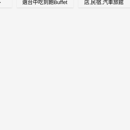
、
選台中吃到飽Buffet
店,民宿,汽車旅館
、
自助餐廳
(訂房,找住宿,找民
白
宿)
燒
壽
火