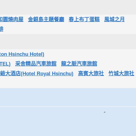
和園燒肉屋
金銀島主題餐廳
春上布丁蛋糕
風城之月
啡
Hsinchu Hotel)
TEL)
采舍精品汽車旅館
龍之脈汽車旅館
大酒店(Hotel Royal Hsinchu)
高賓大旅社
竹城大旅社