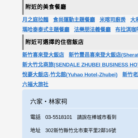
附近的美食餐廳
月之庭拉麵
食尚運動主題餐廳
米喀司廚房
大
瑪哈泰泰式主題餐廳
法樂朋法義餐廳
布拉淇咖
附近可選擇的住宿飯店
新竹喜來登大飯店
新竹豐邑喜來登大飯店(Sheraton 
新大竹北商旅(SENDALE ZHUBEI BUSINESS HO
悅豪大飯店-竹北館(Yuhao Hotel-Zhubei)
新竹老爺
六福大旅社
六家‧林家祠
電話
03-5518101
請說在棒城市看到
地址
302新竹縣竹北市東平里2鄰16號