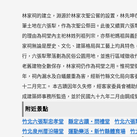
林家祠的建立，淵源於林家次聖公嘗的設置，林先坤在乾
筆土地在六張犁，作為次聖公祭田。此後又續買六張
的理由為祠堂內主祀林姓列祖列宗，亦祭祀媽祖與義
家祠無論是歷史、文化、建築格局與工藝上均具特色，
行，六張犁聚落劃為民俗公園用地，並進行區域徵收
老舊建物全數保存，林家祠仍作為祠堂之用。惟祠堂
年，祠內漏水及白蟻嚴重為害，經新竹縣文化局向客
十二月完工。 本古蹟因年久失修，經客家委員會補
成建築師事務所監造，並於民國九十九年二月由鋼成
附近景點
竹北六張犁忠孝堂
縣定古蹟‧問禮堂
竹北六張
竹北泉州厝汾陽堂
運動樂活‧新竹縣體育場
竹