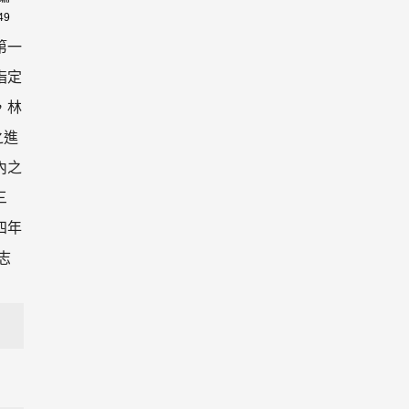
49
第一
指定
，林
之進
內之
三
四年
志