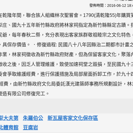
發佈時間：
2016-06-12 18:
隆年間，聯合族人組織林次聖嘗會。1790(清乾隆55)年購買
犁庄、國九十五年新竹縣政府將林家祠指定為新竹縣縣定古蹟。
民爺，每年春秋二祭，充分表現出客家族群敬祖睦宗之文化特色
具保存價值。 ．修復過程: 民國八十八年因縣治二期都市計畫
作業，林家祠徵收為新竹縣政府財產，但為保留客家文化，聚落
徵收之後，因乏人管理維護，致使加速祠堂之毀損，至民國九十
委會爭取維護經費，進行保護措施及局部屋面拆卸工作，於九十
助經費，由新竹縣政府文化局委託漢光建築師事務所規劃設計，林
營造有限公司修復完工。
犁大夫第
朱羅伯公
新瓦屋客家文化保存區
北體育館
豆腐岩