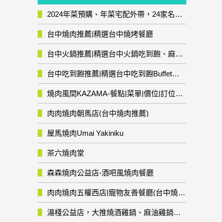
2024年菜預購、年菜宅配外帶，24家名店年菜推薦整理，圍爐輕鬆上菜團圓趣
台中燒肉推薦|精選台中燒烤餐廳
台中火鍋推薦|精選台中火鍋吃到飽、麻辣鍋、鴛鴦鍋、石頭火鍋、酸菜白肉鍋、海鮮鍋、燒酒雞、麻油雞、壽喜燒等熱門人氣火鍋店!
台中吃到飽推薦|精選台中吃到飽Buffet自助餐廳
燒肉風間KAZAMA-餐點|菜單|價位|訂位資訊
肉肉燒肉朝馬店(台中燒肉推薦)
屋馬燒肉Umai Yakiniku
茶六燒肉堂
森森燒肉公益店-酒吧風燒肉餐廳
肉肉燒肉五權西店|寵物友善餐廳(台中燒肉推薦)
湯棧公益店，大推燒酒雞鍋、麻油雞鍋暖暖有夠補