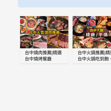
台中燒肉推薦|精選
台中火鍋推薦|精
台中燒烤餐廳
台中火鍋吃到飽
麻辣鍋、鴛鴦鍋
石頭火鍋、酸菜
肉鍋、海鮮鍋、
酒雞、麻油雞、
喜燒等熱門人氣
鍋店