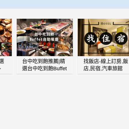
選
台中吃到飽推薦|精
找飯店-線上訂房,飯
、
選台中吃到飽Buffet
店,民宿,汽車旅館
、
自助餐廳
(訂房,找住宿,找民
白
宿)
燒
壽
火