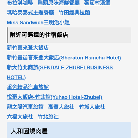
布拉淇咖啡
扁頭原味海鮮餐廳
蕃茄村漢堡
瑪哈泰泰式主題餐廳
竹田經典拉麵
Miss Sandwich三明治小姐
附近可選擇的住宿飯店
新竹喜來登大飯店
新竹豐邑喜來登大飯店(Sheraton Hsinchu Hotel)
新大竹北商旅(SENDALE ZHUBEI BUSINESS
HOTEL)
采舍精品汽車旅館
悅豪大飯店-竹北館(Yuhao Hotel-Zhubei)
龍之脈汽車旅館
高賓大旅社
竹城大旅社
六福大旅社
竹北旅社
大和園燒肉屋