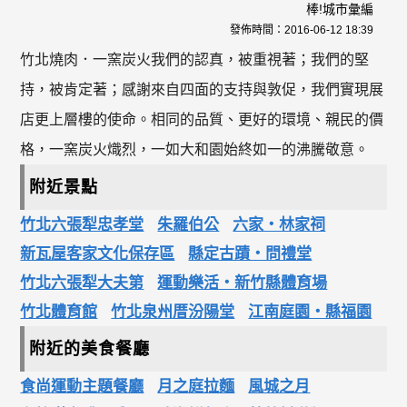
棒!城市彙編
發佈時間：
2016-06-12 18:39
竹北燒肉．一窯炭火我們的認真，被重視著；我們的堅
持，被肯定著；感謝來自四面的支持與敦促，我們實現展
店更上層樓的使命。相同的品質、更好的環境、親民的價
格，一窯炭火熾烈，一如大和園始終如一的沸騰敬意。
附近景點
竹北六張犁忠孝堂
朱羅伯公
六家‧林家祠
新瓦屋客家文化保存區
縣定古蹟‧問禮堂
竹北六張犁大夫第
運動樂活‧新竹縣體育場
竹北體育館
竹北泉州厝汾陽堂
江南庭園‧縣福園
附近的美食餐廳
食尚運動主題餐廳
月之庭拉麵
風城之月