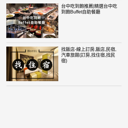
台中吃到飽推薦|精選台中吃
到飽Buffet自助餐廳
找飯店-線上訂房,飯店,民宿,
汽車旅館(訂房,找住宿,找民
宿)