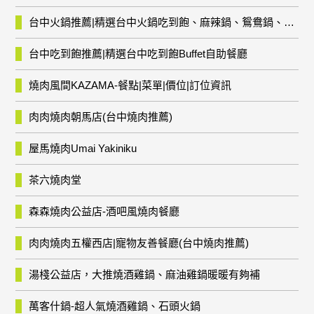
台中火鍋推薦|精選台中火鍋吃到飽、麻辣鍋、鴛鴦鍋、石頭火鍋、酸菜白肉鍋、海鮮鍋、燒酒雞、麻油雞、壽喜燒等熱門人氣火鍋店!
台中吃到飽推薦|精選台中吃到飽Buffet自助餐廳
燒肉風間KAZAMA-餐點|菜單|價位|訂位資訊
肉肉燒肉朝馬店(台中燒肉推薦)
屋馬燒肉Umai Yakiniku
茶六燒肉堂
森森燒肉公益店-酒吧風燒肉餐廳
肉肉燒肉五權西店|寵物友善餐廳(台中燒肉推薦)
湯棧公益店，大推燒酒雞鍋、麻油雞鍋暖暖有夠補
萬客什鍋-超人氣燒酒雞鍋、石頭火鍋