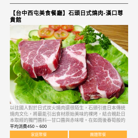
【台中西屯美食餐廳】石頭日式燒肉-漢口尊
貴館
以往國人對於日式炭火燒肉還很陌生，石頭引進日本傳統
燒肉文化，將最能引出食材原始美味的裸烤，結合親赴日
本取經的獨門醬料—甘口醬與赤味噌。在如雨後春筍般的
市場當中創造出口碑，顛覆了大眾對燒烤的刻板印象。除
平均消費
450 ~ 600
了燒肉，石頭還提供各式火鍋、生魚片、沙拉壽司、手捲
家庭聚餐
團體聚餐