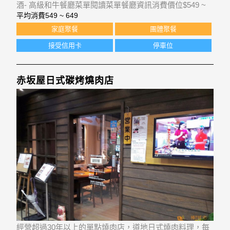
酒- 高級和牛餐廳菜單閱讀菜單餐廳資訊消費價位$549 ~
$649營業時間[午餐]週一 - 週五 11:30-15:00[晚餐]週一 - 週
平均消費
549 ~ 649
五 17:00-22:00[全天開放]週六
家庭聚餐
團體聚餐
接受信用卡
停車位
赤坂屋日式碳烤燒肉店
經營超過30年以上的單點燒肉店，道地日式燒肉料理，每