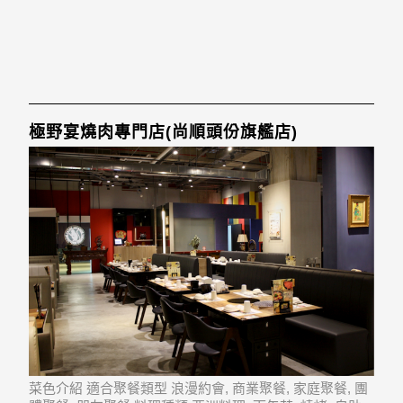
極野宴燒肉專門店(尚順頭份旗艦店)
菜色介紹 適合聚餐類型 浪漫約會, 商業聚餐, 家庭聚餐, 團