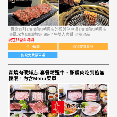
目錄索引 肉肉燒肉朝馬店外觀與停車場 肉肉燒肉朝馬店
用餐環境 肉肉燒肉-頂級全牛雙人套餐 沙拉湯品
現在非營業時間
台中燒肉
寵物友善餐廳
附設免費停車場
森燒肉碳烤店-套餐精選牛、豚續肉吃到飽無
極限，內含Menu菜單