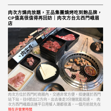
肉次方燒肉放題，王品集團燒烤吃到飽品牌，
CP值高很值得再回訪｜肉次方台北西門峨眉
店
肉次方位於西門町商圈內，交通非常方便，搭捷運於西門
站下站，往6號出口方向，出去後走3分鐘就能抵達。 肉
次方西門峨眉店連平日用餐人潮都很滿，一個月前就先在
線上訂好位。
現在非營業時間