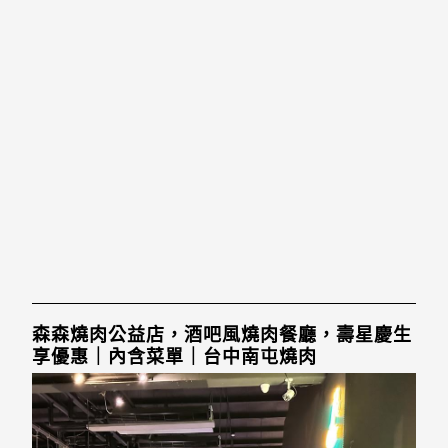
森森燒肉公益店，酒吧風燒肉餐廳，壽星慶生
享優惠｜內含菜單｜台中南屯燒肉