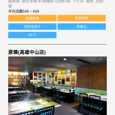
體聚餐, 朋友聚餐 料理種類 亞洲料理, 下午茶, 燒烤, 自助
餐
平均消費
549 ~ 649
浪漫約會
商業聚餐
接受信用卡
停車位
Wi-Fi
原燒(高雄中山店)