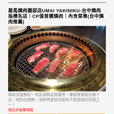
屋馬燒肉園邸店UMAI YAKINIKU-台中燒肉
指標名店｜CP值首選燒肉｜內含菜單(台中燒
肉推薦)
環境及服務好，肉品海鮮品質優秀，重點是餐點份量十
足，絕對吃飽飽，海鮮粥更是吃屋馬不能錯過的招牌之
一！
現在非營業時間