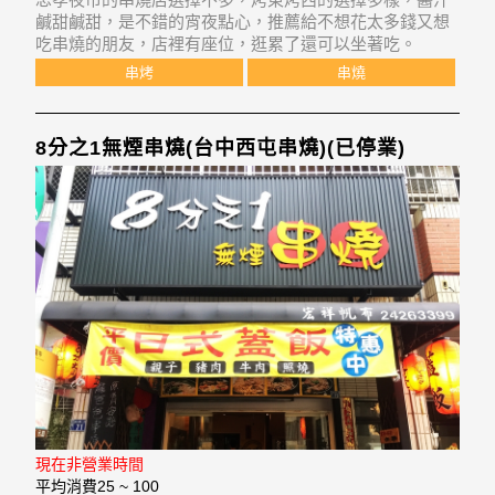
鹹甜鹹甜，是不錯的宵夜點心，推薦給不想花太多錢又想
吃串燒的朋友，店裡有座位，逛累了還可以坐著吃。
串烤
串燒
8分之1無煙串燒(台中西屯串燒)(已停業)
現在非營業時間
平均消費
25 ~ 100