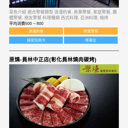
菜色介紹 適合聚餐類型 浪漫約會, 商業聚餐, 家庭聚餐, 團
體聚餐, 朋友聚餐 料理種類 西式料理, 亞洲料理, 燒烤
平均消費
500 ~ 800
浪漫約會
商業聚餐
接受信用卡
停車位
原燒-員林中正店(彰化員林燒肉碳烤)