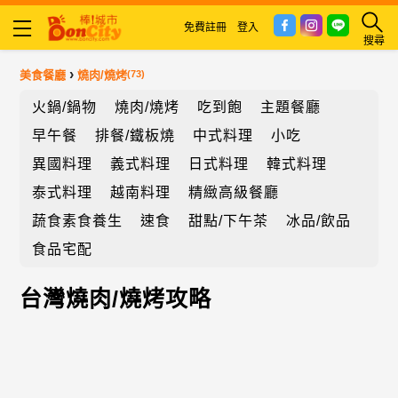
免費註冊
登入
搜尋
›
美食餐廳
燒肉/燒烤
(73)
火鍋/鍋物
燒肉/燒烤
吃到飽
主題餐廳
早午餐
排餐/鐵板燒
中式料理
小吃
異國料理
義式料理
日式料理
韓式料理
泰式料理
越南料理
精緻高級餐廳
蔬食素食養生
速食
甜點/下午茶
冰品/飲品
食品宅配
台灣燒肉/燒烤攻略