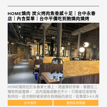
HOME燒肉 炭火烤肉焦香感十足｜台中永春
店｜內含菜單｜台中平價吃到飽燒肉燒烤
HOME燒肉位於永春東七路上，周邊算好停車，餐廳在二
樓有附設電梯。 店內寬敞桌數也不少，只是座位安排有
點特別，這次剛好被安排在有隔板的桌位，如果是3-4人用
餐會太擠，加上隔板的另一邊是其他客人，講話聊天很不
台中燒肉
寵物友善餐廳
自在。