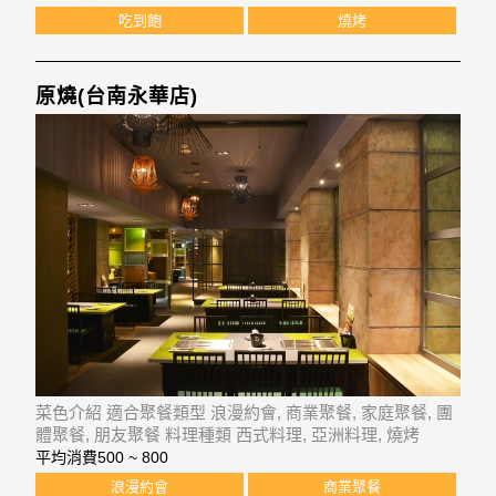
吃到飽
燒烤
原燒(台南永華店)
菜色介紹 適合聚餐類型 浪漫約會, 商業聚餐, 家庭聚餐, 團
體聚餐, 朋友聚餐 料理種類 西式料理, 亞洲料理, 燒烤
平均消費
500 ~ 800
浪漫約會
商業聚餐