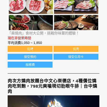
「森燒肉」食材大公開，挑戰你味蕾的體驗！
現在非營業時間
平均消費
1,050 ~ 1,850
燒烤
燒肉
接受預約
接受信用卡
服務費
肉次方燒肉放題台中文心崇德店，4種價位燒
肉吃到飽，798元爽嗑現切肋眼牛排｜台中燒
肉