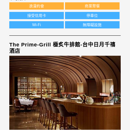
浪漫約會
商業聚餐
接受信用卡
停車位
Wi-Fi
無障礙設施
The Prime-Grill 極炙牛排館-台中日月千禧
酒店