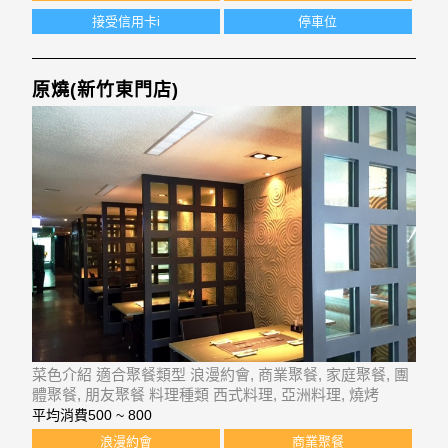
及飲料冰品，皆堅持使用嚴選上等食材，由
接受信用卡i
停車位
原燒(新竹東門店)
菜色介紹 適合聚餐類型 浪漫約會, 商業聚餐, 家庭聚餐, 團
體聚餐, 朋友聚餐 料理種類 西式料理, 亞洲料理, 燒烤
平均消費
500 ~ 800
浪漫約會
商業聚餐