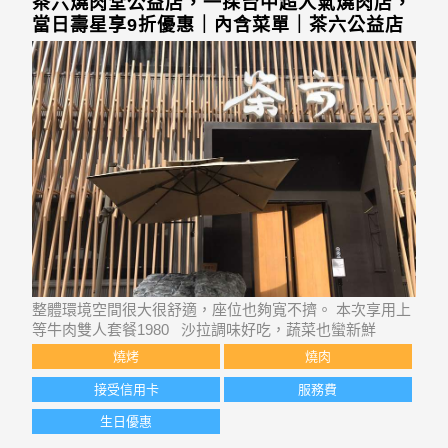
茶六燒肉堂公益店，一探台中超人氣燒肉店，
當日壽星享9折優惠｜內含菜單｜茶六公益店
整體環境空間很大很舒適，座位也夠寬不擠。 本次享用上
等牛肉雙人套餐1980 沙拉調味好吃，蔬菜也蠻新鮮
燒烤
燒肉
接受信用卡
服務費
生日優惠