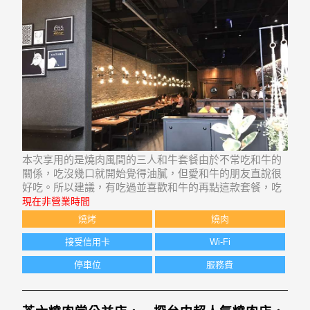
本次享用的是燒肉風間的三人和牛套餐由於不常吃和牛的
關係，吃沒幾口就開始覺得油膩，但愛和牛的朋友直說很
好吃。所以建議，有吃過並喜歡和牛的再點這款套餐，吃
的會比較開心。記得第一次來吃是點牛肉雙人1980套餐，
現在非營業時間
因為印象太好，一直對燒肉風間的肉品念念不忘，超好吃
燒烤
燒肉
的組合，這套餐就比較適合我這種不太敢吃和牛，卻
接受信用卡
Wi-Fi
停車位
服務費