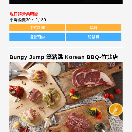
現在非營業時間
平均消費
30 ~ 2,180
中式料理
燒烤
接受預約
服務費
Bungy Jump 笨豬跳 Korean BBQ-竹北店