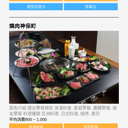
接受信用卡
停車位
燒肉神保町
菜色介紹 適合聚餐類型 浪漫約會, 家庭聚餐, 團體聚餐, 朋
友聚餐 料理種類 亞洲料理, 日式料理, 燒烤, 壽司
平均消費
800 ~ 1,000
浪漫約會
家庭聚餐