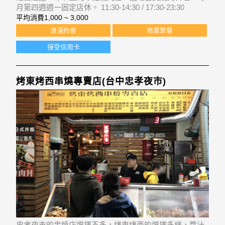
月第四週週一固定店休。 11:30-14:30 / 17:30-23:30
平均消費
1,000 ~ 3,000
浪漫約會
商業聚餐
接受信用卡
烤東烤西串燒專賣店(台中忠孝夜市)
忠孝夜市的串燒店選擇不多，烤東烤西的選擇多樣，醬汁