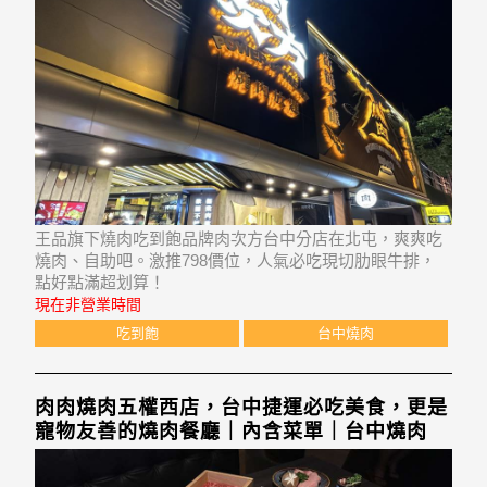
王品旗下燒肉吃到飽品牌肉次方台中分店在北屯，爽爽吃
燒肉、自助吧。激推798價位，人氣必吃現切肋眼牛排，
點好點滿超划算！
現在非營業時間
吃到飽
台中燒肉
肉肉燒肉五權西店，台中捷運必吃美食，更是
寵物友善的燒肉餐廳｜內含菜單｜台中燒肉