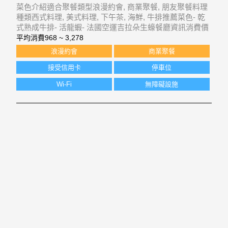
菜色介紹適合聚餐類型浪漫約會, 商業聚餐, 朋友聚餐料理
種類西式料理, 美式料理, 下午茶, 海鮮, 牛排推薦菜色- 乾
式熟成牛排- 活龍蝦- 法國空運吉拉朵生蠔餐廳資訊消費價
位$968 ~ $3278營業時間[午餐]週一 - 週日 11:30-14:00[晚
平均消費
968 ~ 3,278
餐]週一 - 週日 18:00-23:0
浪漫約會
商業聚餐
接受信用卡
停車位
Wi-Fi
無障礙設施