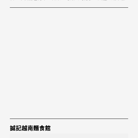
聚餐的好所在，餐廳空間寬敞，裝潢優雅明亮，聚餐聚會
都可以享受舒服自在的用餐空間。招牌菜色:1.月亮蝦餅2.
打拋豬肉3.涼拌海鮮4.蝦醬空心菜5.雲南椒
誠記越南麵食館