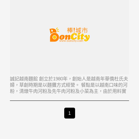
誠記越南麵館 創立於1980年，創始人是越南年華僑杜氏夫
婦，草創時期是以麵攤方式經營。 餐點是以越南口味的河
粉，清燉牛肉河粉及先牛肉河粉及小菜為主，由於用料實
在、口味獨特深獲顧客的喜愛。誠記的道地招牌越南口味
河粉系列，清燉、鮮牛肉河粉外還有沙茶、咖哩、乾拌等
家鄉南洋口味的河粉， 讓老饕口碑相傳，讓食
1