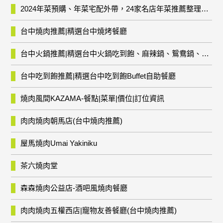
2024年菜預購、年菜宅配外帶，24家名店年菜推薦整理，圍爐輕鬆上菜團圓趣
台中燒肉推薦|精選台中燒烤餐廳
台中火鍋推薦|精選台中火鍋吃到飽、麻辣鍋、鴛鴦鍋、石頭火鍋、酸菜白肉鍋、海鮮鍋、燒酒雞、麻油雞、壽喜燒等熱門人氣火鍋店!
台中吃到飽推薦|精選台中吃到飽Buffet自助餐廳
燒肉風間KAZAMA-餐點|菜單|價位|訂位資訊
肉肉燒肉朝馬店(台中燒肉推薦)
屋馬燒肉Umai Yakiniku
茶六燒肉堂
森森燒肉公益店-酒吧風燒肉餐廳
肉肉燒肉五權西店|寵物友善餐廳(台中燒肉推薦)