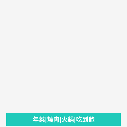
年菜|燒肉|火鍋|吃到飽