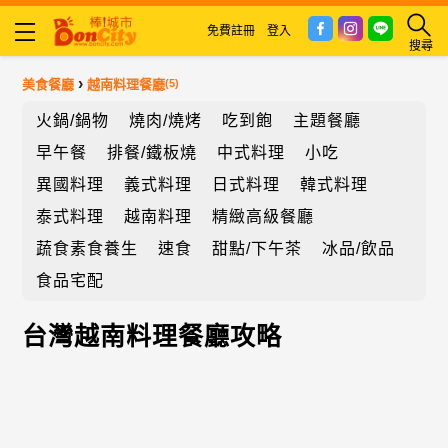
免費註冊
登入
搜尋
›
美食餐廳
越南料理餐廳
(5)
火鍋/鍋物
燒肉/燒烤
吃到飽
主題餐廳
早午餐
排餐/鐵板燒
中式料理
小吃
異國料理
義式料理
日式料理
韓式料理
泰式料理
越南料理
精緻高級餐廳
蔬食素食養生
速食
甜點/下午茶
冰品/飲品
食品宅配
台灣越南料理餐廳攻略