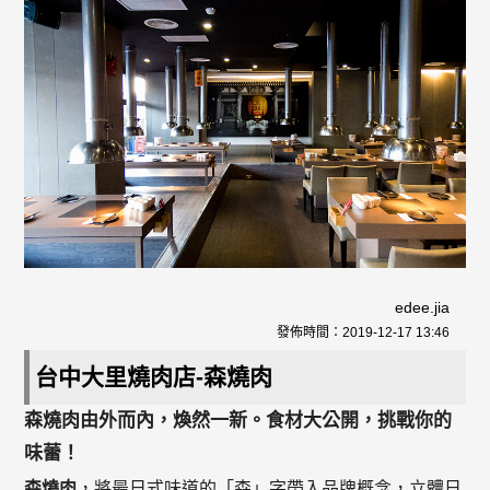
edee.jia
發佈時間：
2019-12-17 13:46
台中大里燒肉店-森燒肉
森燒肉由外而內，煥然一新。食材大公開，挑戰你的
味蕾！
森燒肉
，將最日式味道的「森」字帶入品牌概念，立體日