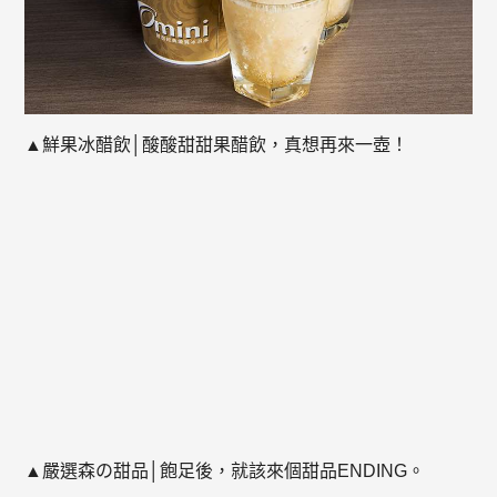
▲鮮果冰醋飲│酸酸甜甜果醋飲，真想再來一壺！
▲嚴選森の甜品│飽足後，就該來個甜品ENDING。