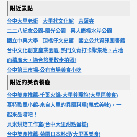
附近景點
台中大里老街
大里杙文化館
菩薩寺
二二八紀念公園-國光公園
興大康橋水岸公園
國立中興大學
頂橋仔文史館
國立公共資訊圖書館
台中文化創意產業園區-熱門文青打卡聚集地，占地
面積廣大，適合悠閒散步拍照!
台中第三市場-公有市場美食小吃
附近的美食餐廳
台中美食推薦-千葉火鍋-大里尊爵館(大里區美食)
慕特歐風小館-來自大里的異國料理(義式美味)，一
起來品嚐吧！
貝米烘焙工作室(台中大里甜點蛋糕)
台中美食推薦-菊園日本料理(大里區美食)