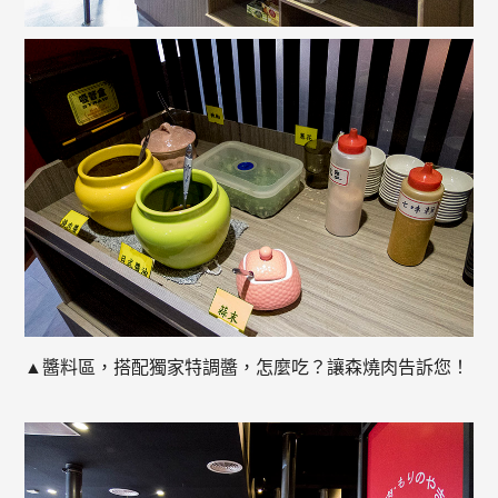
▲醬料區，搭配獨家特調醬，怎麼吃？讓森燒肉告訴您！