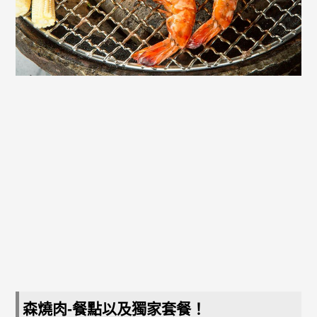
森燒肉-餐點以及獨家套餐！