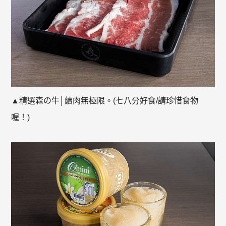
▲精選森の牛│續肉無極限。(七八分好食/請珍惜食物
喔！)