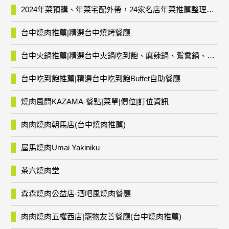
2024年菜預購、年菜宅配外帶，24家名店年菜推薦整理，圍爐輕鬆上菜團圓趣
台中燒肉推薦|精選台中燒烤餐廳
台中火鍋推薦|精選台中火鍋吃到飽、麻辣鍋、鴛鴦鍋、石頭火鍋、酸菜白肉鍋、海鮮鍋、燒酒雞、麻油雞、壽喜燒等熱門人氣火鍋店!
台中吃到飽推薦|精選台中吃到飽Buffet自助餐廳
燒肉風間KAZAMA-餐點|菜單|價位|訂位資訊
肉肉燒肉朝馬店(台中燒肉推薦)
屋馬燒肉Umai Yakiniku
茶六燒肉堂
森森燒肉公益店-酒吧風燒肉餐廳
肉肉燒肉五權西店|寵物友善餐廳(台中燒肉推薦)