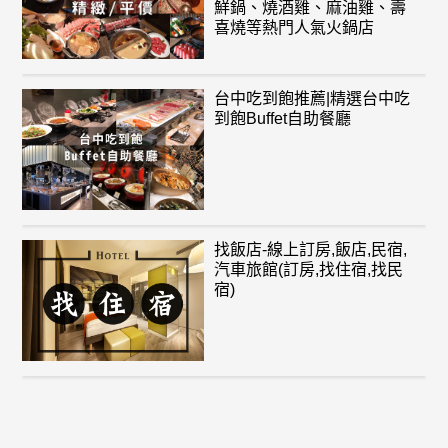
鮮鍋、燒酒雞、麻油雞、壽
喜燒等熱門人氣火鍋店
台中吃到飽推薦|精選台中吃
到飽Buffet自助餐廳
找飯店-線上訂房,飯店,民宿,
汽車旅館(訂房,找住宿,找民
宿)