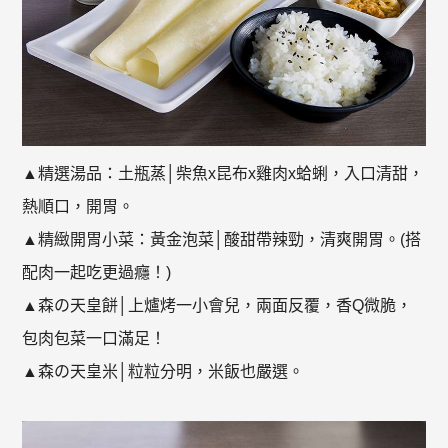
▲精選湯品：土瓶蒸│柴魚x昆布x雞肉x蛤蜊，入口清甜，
熱順口，開胃。
▲精緻開胃小菜：黃金泡菜│酸甜帶辣勁，清爽開胃。(搭
配肉一起吃更過癮！)
▲森の天皇餅│上爐烤一小會兒，兩面反覆，香Q微脆，
包肉包菜一口滿足！
▲森の天皇米│粒粒分明，米飯也嚴選。