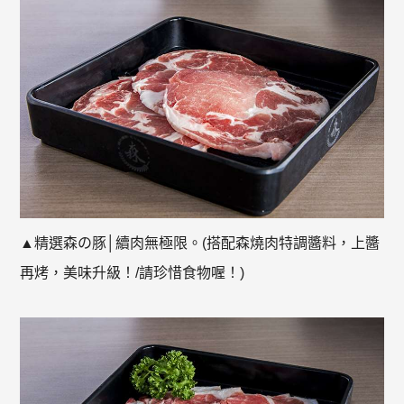
▲精選森の豚│續肉無極限。(搭配森燒肉特調醬料，上醬
再烤，美味升級！/請珍惜食物喔！)