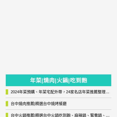
年菜|燒肉|火鍋|吃到飽
2024年菜預購、年菜宅配外帶，24家名店年菜推薦整理，圍爐輕鬆上菜團圓趣
台中燒肉推薦|精選台中燒烤餐廳
台中火鍋推薦|精選台中火鍋吃到飽、麻辣鍋、鴛鴦鍋、石頭火鍋、酸菜白肉鍋、海鮮鍋、燒酒雞、麻油雞、壽喜燒等熱門人氣火鍋店!