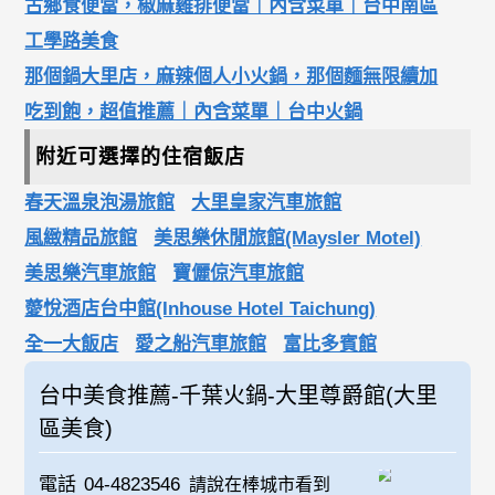
古鄉食便當，椒麻雞排便當｜內含菜單｜台中南區
工學路美食
那個鍋大里店，麻辣個人小火鍋，那個麵無限續加
吃到飽，超值推薦｜內含菜單｜台中火鍋
附近可選擇的住宿飯店
春天溫泉泡湯旅館
大里皇家汽車旅館
風緻精品旅館
美思樂休閒旅館(Maysler Motel)
美思樂汽車旅館
寶儷倞汽車旅館
薆悅酒店台中館(Inhouse Hotel Taichung)
全一大飯店
愛之船汽車旅館
富比多賓館
台中美食推薦-千葉火鍋-大里尊爵館(大里
區美食)
電話
04-4823546
請說在棒城市看到