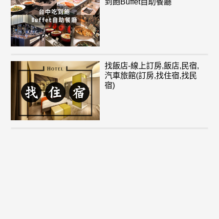
到飽Buffet自助餐廳
找飯店-線上訂房,飯店,民宿,
汽車旅館(訂房,找住宿,找民
宿)