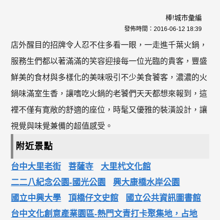
棒!城市彙編
發佈時間：
2016-06-12 18:39
店外醒目的招牌令人忍不住多看一眼，一走進千葉火鍋，
服務生們都以著滿滿的笑容迎接每一位光臨的貴客，豐盛
鮮美的食材與多樣化的美味吸引不少美食饕客，濃濃的火
鍋味滿室生香，讓嗜吃火鍋的老饕們天天都想來報到，這
裡不僅有寛敞的舒適的座位，時髦又優雅的裝潢設計，讓
視覺與味覺兼備的超值感受。
附近景點
台中大里老街
菩薩寺
大里杙文化館
二二八紀念公園-國光公園
興大康橋水岸公園
國立中興大學
頂橋仔文史館
國立公共資訊圖書館
台中文化創意產業園區-熱門文青打卡聚集地，占地