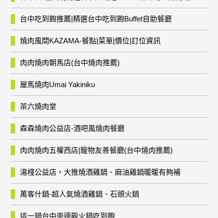
台中吃到飽推薦|精選台中吃到飽Buffet自助餐廳
燒肉風間KAZAMA-餐點|菜單|價位|訂位資訊
肉肉燒肉朝馬店(台中燒肉推薦)
屋馬燒肉Umai Yakiniku
茶六燒肉堂
森森燒肉公益店-酒吧風燒肉餐廳
肉肉燒肉五權西店|寵物友善餐廳(台中燒肉推薦)
湯棧公益店，大推燒酒雞鍋、麻油雞鍋暖暖有夠補
萬客什鍋-超人氣燒酒雞鍋、石頭火鍋
這一鍋台中崇德殿火鍋吃到飽