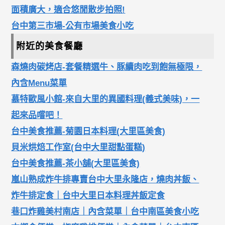
面積廣大，適合悠閒散步拍照!
台中第三市場-公有市場美食小吃
附近的美食餐廳
森燒肉碳烤店-套餐精選牛、豚續肉吃到飽無極限，
內含Menu菜單
慕特歐風小館-來自大里的異國料理(義式美味)，一
起來品嚐吧！
台中美食推薦-菊園日本料理(大里區美食)
貝米烘焙工作室(台中大里甜點蛋糕)
台中美食推薦-茶小舖(大里區美食)
嵐山熟成炸牛排專賣台中大里永隆店，燒肉丼飯、
炸牛排定食｜台中大里日本料理丼飯定食
巷口炸雞美村南店｜內含菜單｜台中南區美食小吃