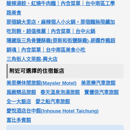
酸辣湯餃、紅燒牛肉麵｜內含菜單｜台中南區工學
路美食
那個鍋大里店，麻辣個人小火鍋，那個麵無限續加
吃到飽，超值推薦｜內含菜單｜台中火鍋
隱藏版三角骨鹽酥雞(原新和街鹽酥雞)-刷醬炸雞超
銷魂｜內含菜單｜台中南區美食小吃
三角街人文茶館-興大店
附近可選擇的住宿飯店
美思樂休閒旅館(Maysler Motel)
美思樂汽車旅館
風緻精品旅館
春天溫泉泡湯旅館
寶儷倞汽車旅館
全一大飯店
愛之船汽車旅館
薆悅酒店台中館(Inhouse Hotel Taichung)
富比多賓館