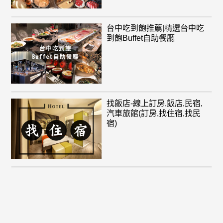
台中吃到飽推薦|精選台中吃
到飽Buffet自助餐廳
找飯店-線上訂房,飯店,民宿,
汽車旅館(訂房,找住宿,找民
宿)