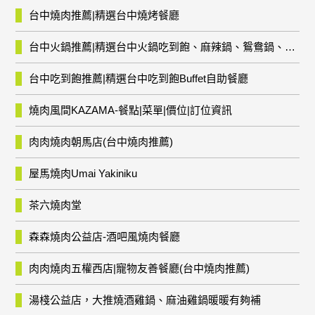
台中燒肉推薦|精選台中燒烤餐廳
台中火鍋推薦|精選台中火鍋吃到飽、麻辣鍋、鴛鴦鍋、石頭火鍋、酸菜白肉鍋、海鮮鍋、燒酒雞、麻油雞、壽喜燒等熱門人氣火鍋店!
台中吃到飽推薦|精選台中吃到飽Buffet自助餐廳
燒肉風間KAZAMA-餐點|菜單|價位|訂位資訊
肉肉燒肉朝馬店(台中燒肉推薦)
屋馬燒肉Umai Yakiniku
茶六燒肉堂
森森燒肉公益店-酒吧風燒肉餐廳
肉肉燒肉五權西店|寵物友善餐廳(台中燒肉推薦)
湯棧公益店，大推燒酒雞鍋、麻油雞鍋暖暖有夠補