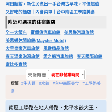
阿田麵館，新住民煮出一手台灣古早味，平價超值
又好吃的麵店｜內含菜單｜台中南區工學路美食
附近可選擇的住宿飯店
全一大飯店
寶儷倞汽車旅館
美思樂汽車旅館
美思樂休閒旅館(Maysler Motel)
大里皇家汽車旅館
風緻精品旅館
春天溫泉泡湯旅館
愛之船汽車旅館
春天國際旅館
富比多賓館
營業時間
現在非營業時間
標籤
#牛肉麵
#水餃
#台中南區美食
#工學路美
食
南區工學路在地人帶路，北平水餃大王，