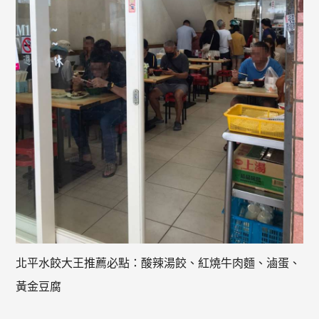
北平水餃大王推薦必點：酸辣湯餃、紅燒牛肉麵、滷蛋、
黃金豆腐