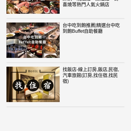
喜燒等熱門人氣火鍋店
台中吃到飽推薦|精選台中吃
到飽Buffet自助餐廳
找飯店-線上訂房,飯店,民宿,
汽車旅館(訂房,找住宿,找民
宿)