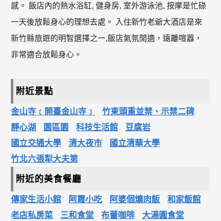
感。 飯店內的熱水浴缸, 健身房, 室外游泳池, 按摩是忙碌
一天後放鬆身心的理想去處。 入住新竹老爺大酒店是來
新竹縣旅遊的明智選擇之一,飯店氣氛閒適，遠離喧囂，
非常適合放鬆身心。
附近景點
金山寺﹝開臺金山寺﹞
竹東頭重並禁、示禁二碑
靜心湖
園區園
科技生活館
豆腐岩
國立交通大學
清大夜市
國立清華大學
竹北六張犁大夫第
附近的美食餐廳
傳家生活小館
阿霞小吃
阿婆個爌肉飯
和家飯館
老店私房菜
三和食堂
布蕾咖啡
大湯圓食堂