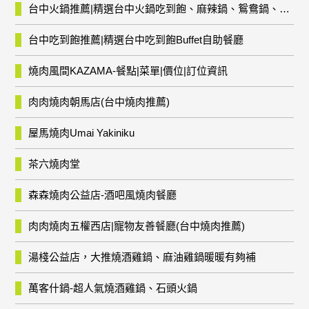
台中火鍋推薦|精選台中火鍋吃到飽、麻辣鍋、鴛鴦鍋、石頭火鍋、酸菜白肉鍋、海鮮鍋、燒酒雞、麻油雞、壽喜燒等熱門人氣火鍋店!
台中吃到飽推薦|精選台中吃到飽Buffet自助餐廳
燒肉風間KAZAMA-餐點|菜單|價位|訂位資訊
肉肉燒肉朝馬店(台中燒肉推薦)
屋馬燒肉Umai Yakiniku
茶六燒肉堂
森森燒肉公益店-酒吧風燒肉餐廳
肉肉燒肉五權西店|寵物友善餐廳(台中燒肉推薦)
湯棧公益店，大推燒酒雞鍋、麻油雞鍋暖暖有夠補
萬客什鍋-超人氣燒酒雞鍋、石頭火鍋