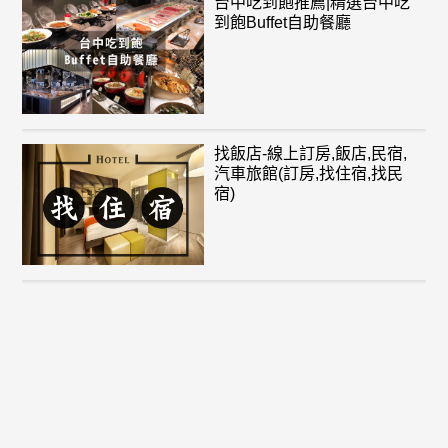
台中吃到飽推薦|精選台中吃
到飽Buffet自助餐廳
找飯店-線上訂房,飯店,民宿,
汽車旅館(訂房,找住宿,找民
宿)