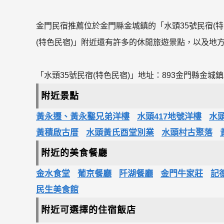
金門民宿推薦位於金門縣金城鎮的「水頭35號民宿(
(特色民宿)」附近還有許多的休閒旅遊景點，以及地方美
「水頭35號民宿(特色民宿)」地址：893金門縣金城鎮
附近景點
黃永遷、黃永鑿兄弟洋樓
水頭417地號洋樓
水頭
黃積啟古厝
水頭黃氏酉堂別業
水頭村古聚落
附近的美食餐廳
金水食堂
葡京餐廳
阡湖餐廳
金門牛家莊
記
民生美食館
附近可選擇的住宿飯店