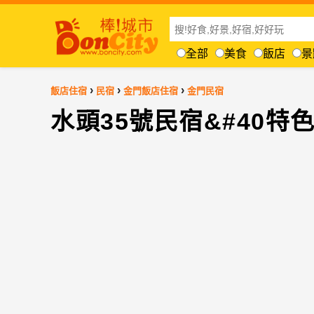
全部
美食
飯店
景
›
›
›
飯店住宿
民宿
金門飯店住宿
金門民宿
水頭35號民宿&#40特色