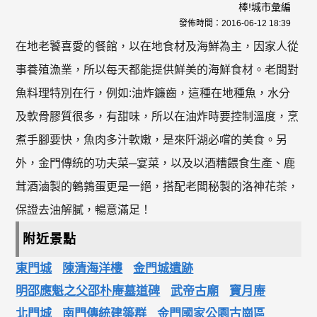
棒!城市彙編
發佈時間：
2016-06-12 18:39
在地老饕喜愛的餐館，以在地食材及海鮮為主，因家人從
事養殖漁業，所以每天都能提供鮮美的海鮮食材。老闆對
魚料理特別在行，例如:油炸鐮齒，這種在地種魚，水分
及軟骨膠質很多，有甜味，所以在油炸時要控制溫度，烹
煮手腳要快，魚肉多汁軟嫩，是來阡湖必嚐的美食。另
外，金門傳統的功夫菜─宴菜，以及以酒糟餵食生產、鹿
茸酒滷製的鵪鶉蛋更是一絕，搭配老闆秘製的洛神花茶，
保證去油解膩，暢意滿足！
附近景點
東門城
陳清海洋樓
金門城遺跡
明邵應魁之父邵朴庵墓道碑
武帝古廟
寶月庵
北門城
南門傳統建築群
金門國家公園古崗區