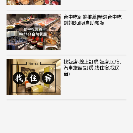
台中吃到飽推薦|精選台中吃
到飽Buffet自助餐廳
找飯店-線上訂房,飯店,民宿,
汽車旅館(訂房,找住宿,找民
宿)