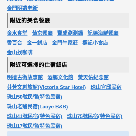
金門明遺老街
附近的美食餐廳
金水食堂
葡京餐廳
寶成涮涮鍋
記德海鮮餐廳
香百合
金一餅店
金門牛家莊
標記小食店
金山找咖啡
附近可選擇的住宿飯店
明遺古街故事館
酒鄉文化館
黃天佑紀念館
芬芳文創旅館(Victoria Star Hotel)
珠山官邸民宿
珠山50號民宿(特色民宿)
珠山老爺民宿(Laoye B&B)
珠山41號民宿(特色民宿)
珠山75號民宿(特色民宿)
珠山17號民宿(特色民宿)