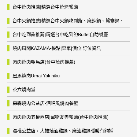
台中燒肉推薦|精選台中燒烤餐廳
台中火鍋推薦|精選台中火鍋吃到飽、麻辣鍋、鴛鴦鍋、石頭火鍋、酸菜白肉鍋、海鮮鍋、燒酒雞、麻油雞、壽喜燒等熱門人氣火鍋店!
台中吃到飽推薦|精選台中吃到飽Buffet自助餐廳
燒肉風間KAZAMA-餐點|菜單|價位|訂位資訊
肉肉燒肉朝馬店(台中燒肉推薦)
屋馬燒肉Umai Yakiniku
茶六燒肉堂
森森燒肉公益店-酒吧風燒肉餐廳
肉肉燒肉五權西店|寵物友善餐廳(台中燒肉推薦)
湯棧公益店，大推燒酒雞鍋、麻油雞鍋暖暖有夠補