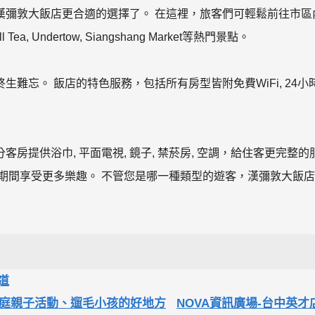
漢彌敦大飯店更合適的選擇了。 在這裡，旅客們可輕鬆前往市區
Undertow, Siangshang Market等熱門景點。
難忘。 飯店的特色服務，包括所有房型皆附免費WiFi, 24小
提供浴巾, 平面電視, 鏡子, 禁菸房, 空調，給住客更完整的
期間享受更多樂趣。 不管您是哪一種類型的遊客，漢彌敦大飯
道
庭親子活動、遛毛小孩的好地方
NOVA資訊廣場-台中英才