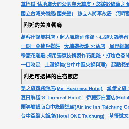
草悟道-佔地廣大的公園與大草皮，悠遊於綠藝之
國立台灣美術館(國美館)
孫立人將軍故居
河畔
附近的美食餐廳
萬客什鍋美村店，超人氣燒酒雞鍋、石頭火鍋等台式個
一期一會神戶鬆餅
大埔鐵板燒-公益店
星野銅鑼
帝豪花雕雞-採用獨家技術製作花雕雞，打造色香
一口咬定
上澄鍋物(台中中區火鍋料理)
起點義
附近可選擇的住宿飯店
美之旅商務飯店(Mei Business Hotel)
承億文旅-台中
夏日航棧(S Terminal Hotel)
伊麗莎白酒店(Hotel E
頭等艙飯店台中綠園道館(Airline Inn Taichung Gre
台中亞緻大飯店(Hotel ONE Taichung)
草悟道文旅(C