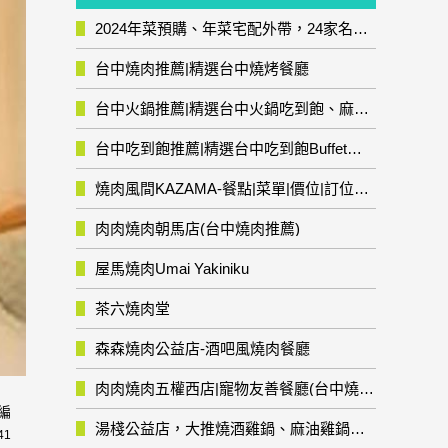
2024年菜預購、年菜宅配外帶，24家名店年菜推薦整理，圍爐輕鬆上菜團圓趣
台中燒肉推薦|精選台中燒烤餐廳
台中火鍋推薦|精選台中火鍋吃到飽、麻辣鍋、鴛鴦鍋、石頭火鍋、酸菜白肉鍋、海鮮鍋、燒酒雞、麻油雞、壽喜燒等熱門人氣火鍋店!
台中吃到飽推薦|精選台中吃到飽Buffet自助餐廳
燒肉風間KAZAMA-餐點|菜單|價位|訂位資訊
肉肉燒肉朝馬店(台中燒肉推薦)
屋馬燒肉Umai Yakiniku
茶六燒肉堂
森森燒肉公益店-酒吧風燒肉餐廳
肉肉燒肉五權西店|寵物友善餐廳(台中燒肉推薦)
編
湯棧公益店，大推燒酒雞鍋、麻油雞鍋暖暖有夠補
41