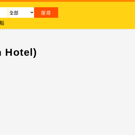
點
Hotel)