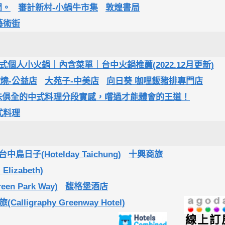
間。
審計新村-小蝸牛市集
敦煌書局
藝術街
人小火鍋｜內含菜單｜台中火鍋推薦(2022.12月更新)
燒-公益店
大苑子-中美店
向日葵 咖哩飯豬排專門店
味俱全的中式料理分段實感，嚐過才能體會的王道！
式料理
鳥日子(Hotelday Taichung)
十興商旅
lizabeth)
en Park Way)
馥格堡酒店
alligraphy Greenway Hotel)
線上訂