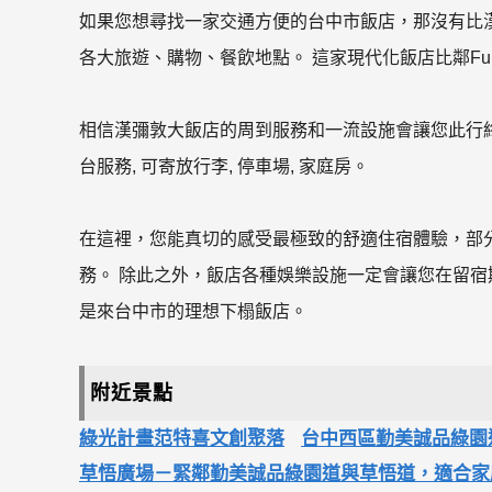
如果您想尋找一家交通方便的台中市飯店，那沒有比
各大旅遊、購物、餐飲地點。 這家現代化飯店比鄰Full Tea, 
相信漢彌敦大飯店的周到服務和一流設施會讓您此行終生
台服務, 可寄放行李, 停車場, 家庭房。
在這裡，您能真切的感受最極致的舒適住宿體驗，部分客房
務。 除此之外，飯店各種娛樂設施一定會讓您在留宿
是來台中市的理想下榻飯店。
附近景點
綠光計畫范特喜文創聚落
台中西區勤美誠品綠園
草悟廣場－緊鄰勤美誠品綠園道與草悟道，適合家