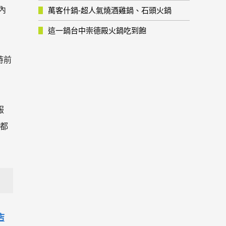
內
萬客什鍋-超人氣燒酒雞鍋、石頭火鍋
這一鍋台中崇德殿火鍋吃到飽
時前
服
店都
店