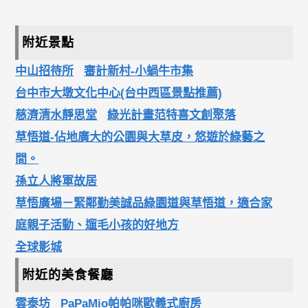
附近景點
中山招待所
審計新村-小蝸牛市集
台中市大墩文化中心(台中西區景點推薦)
慈濟清水靜思堂
綠光計畫范特喜文創聚落
草悟道-佔地廣大的公園與大草皮，悠遊於綠藝之
間。
孫立人將軍故居
草悟廣場－緊鄰勤美誠品綠園道與草悟道，適合家
庭親子活動、遛毛小孩的好地方
全球影城
附近的美食餐廳
雲泰坊
PaPaMio帕帕咪歐義式廚房