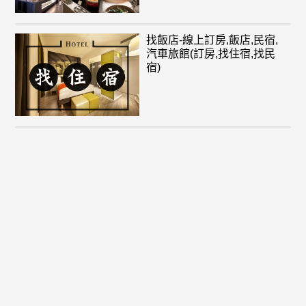
找飯店-線上訂房,飯店,民宿,
汽車旅館(訂房,找住宿,找民
宿)