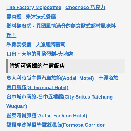
The Factory Mojocoffee
Chochoco 巧克力
黑肉麵
樂沐法式餐廳
鄉村鵝廚房 - 異國風情滿分的創意歐式鄉村風味料
理！
私房泰餐廳
大漁迴轉壽司
日出‧大地的乳酪蛋糕-大地店
附近可選擇的住宿飯店
奧大利時尚主題汽車旅館(Aodali Motel)
十興商旅
夏日航棧(S Terminal Hotel)
台中城市商旅-台中五權館(City Suites Taichung
Wuquan)
愛萊時尚旅館(Ai-Lai Fashion Hotel)
福爾摩沙聯盟草悟道酒店(Formosa Corridor