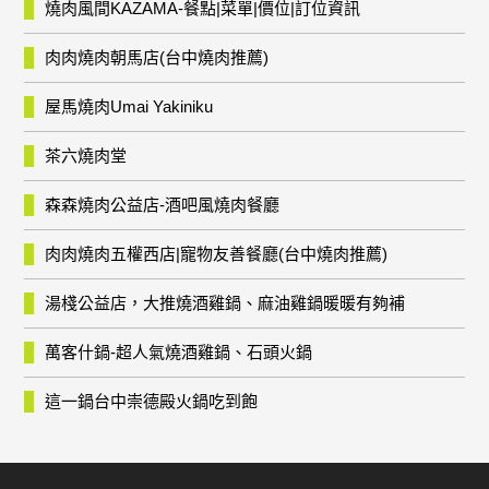
燒肉風間KAZAMA-餐點|菜單|價位|訂位資訊
肉肉燒肉朝馬店(台中燒肉推薦)
屋馬燒肉Umai Yakiniku
茶六燒肉堂
森森燒肉公益店-酒吧風燒肉餐廳
肉肉燒肉五權西店|寵物友善餐廳(台中燒肉推薦)
湯棧公益店，大推燒酒雞鍋、麻油雞鍋暖暖有夠補
萬客什鍋-超人氣燒酒雞鍋、石頭火鍋
這一鍋台中崇德殿火鍋吃到飽