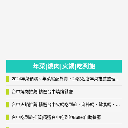
年菜|燒肉|火鍋|吃到飽
2024年菜預購、年菜宅配外帶，24家名店年菜推薦整理，圍爐輕鬆上菜團圓趣
台中燒肉推薦|精選台中燒烤餐廳
台中火鍋推薦|精選台中火鍋吃到飽、麻辣鍋、鴛鴦鍋、石頭火鍋、酸菜白肉鍋、海鮮鍋、燒酒雞、麻油雞、壽喜燒等熱門人氣火鍋店!
台中吃到飽推薦|精選台中吃到飽Buffet自助餐廳