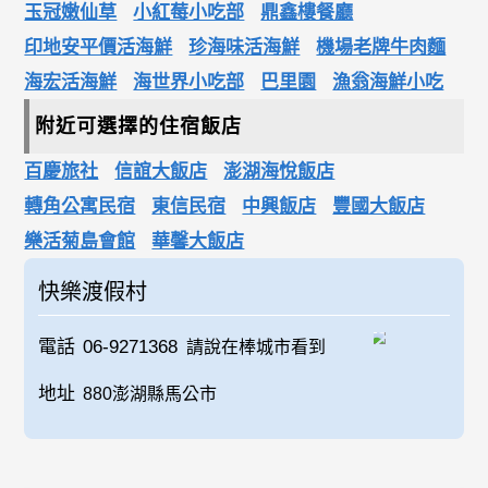
玉冠嫩仙草
小紅莓小吃部
鼎鑫樓餐廳
印地安平價活海鮮
珍海味活海鮮
機場老牌牛肉麵
海宏活海鮮
海世界小吃部
巴里園
漁翁海鮮小吃
附近可選擇的住宿飯店
百慶旅社
信誼大飯店
澎湖海悅飯店
轉角公寓民宿
東信民宿
中興飯店
豐國大飯店
樂活菊島會館
華馨大飯店
快樂渡假村
電話
06-9271368
請說在棒城市看到
地址
880澎湖縣馬公市