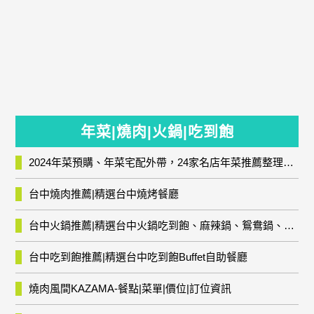
年菜|燒肉|火鍋|吃到飽
2024年菜預購、年菜宅配外帶，24家名店年菜推薦整理，圍爐輕鬆上菜團圓趣
台中燒肉推薦|精選台中燒烤餐廳
台中火鍋推薦|精選台中火鍋吃到飽、麻辣鍋、鴛鴦鍋、石頭火鍋、酸菜白肉鍋、海鮮鍋、燒酒雞、麻油雞、壽喜燒等熱門人氣火鍋店!
台中吃到飽推薦|精選台中吃到飽Buffet自助餐廳
燒肉風間KAZAMA-餐點|菜單|價位|訂位資訊