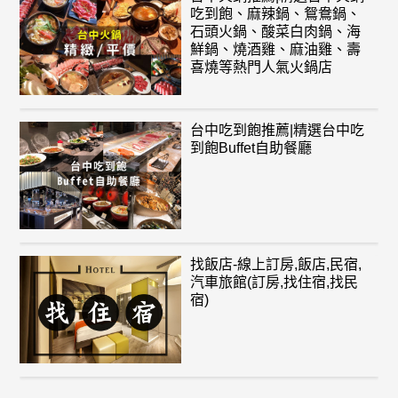
吃到飽、麻辣鍋、鴛鴦鍋、
石頭火鍋、酸菜白肉鍋、海
鮮鍋、燒酒雞、麻油雞、壽
喜燒等熱門人氣火鍋店
台中吃到飽推薦|精選台中吃
到飽Buffet自助餐廳
找飯店-線上訂房,飯店,民宿,
汽車旅館(訂房,找住宿,找民
宿)