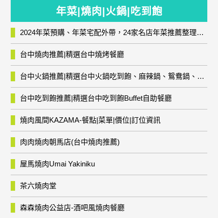
年菜|燒肉|火鍋|吃到飽
2024年菜預購、年菜宅配外帶，24家名店年菜推薦整理，圍爐輕鬆上菜團圓趣
台中燒肉推薦|精選台中燒烤餐廳
台中火鍋推薦|精選台中火鍋吃到飽、麻辣鍋、鴛鴦鍋、石頭火鍋、酸菜白肉鍋、海鮮鍋、燒酒雞、麻油雞、壽喜燒等熱門人氣火鍋店!
台中吃到飽推薦|精選台中吃到飽Buffet自助餐廳
燒肉風間KAZAMA-餐點|菜單|價位|訂位資訊
肉肉燒肉朝馬店(台中燒肉推薦)
屋馬燒肉Umai Yakiniku
茶六燒肉堂
森森燒肉公益店-酒吧風燒肉餐廳