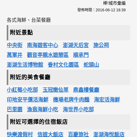
棒!城市彙編
發佈時間：
2016-06-12 18:39
各式海鮮、台菜餐廳
附近景點
中央街
南海遊客中心
澎湖天后宮
施公祠
萬軍井
觀音亭親水遊憩區
順承門
澎湖生活博物館
眷村文化園區
蛇頭山
附近的美食餐廳
小紅莓小吃部
玉冠嫩仙草
鼎鑫樓餐廳
印地安平價活海鮮
機場老牌牛肉麵
海宏活海鮮
巴里園
漁翁海鮮小吃
海世界小吃部
附近可選擇的住宿飯店
快樂渡假村
信誼大飯店
百慶旅社
澎湖海悅飯店