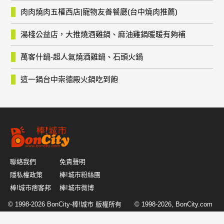
肉肉燒肉五權西店|寵物友善餐廳(台中燒肉推薦)
湯棧公益店，大推燒酒雞鍋、麻油雞鍋暖暖有夠補
萬客什鍋-超人氣燒酒雞鍋、石頭火鍋
這一鍋台中崇德殿火鍋吃到飽
聯絡我們
免責聲明
隱私權政策
棒!城市粉絲團
棒!城市痞客邦
棒!城市微博
© 1998-2026
BonCity-棒!城市
版權所有 © 1998-2026, BonCity.com
or its affiliates