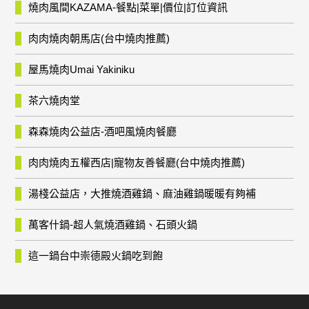
燒肉風間KAZAMA-餐點|菜單|價位|訂位資訊
肉肉燒肉朝馬店(台中燒肉推薦)
屋馬燒肉Umai Yakiniku
茶六燒肉堂
森森燒肉公益店-酒吧風燒肉餐廳
肉肉燒肉五權西店|寵物友善餐廳(台中燒肉推薦)
湯棧公益店，大推燒酒雞鍋、麻油雞鍋暖暖有夠補
萬客什鍋-超人氣燒酒雞鍋、石頭火鍋
這一鍋台中崇德殿火鍋吃到飽