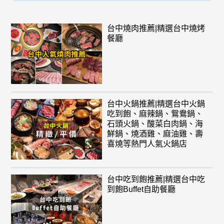
台中燒肉推薦|精選台中燒烤
餐廳
台中火鍋推薦|精選台中火鍋
吃到飽、麻辣鍋、鴛鴦鍋、
石頭火鍋、酸菜白肉鍋、海
鮮鍋、燒酒雞、麻油雞、壽
喜燒等熱門人氣火鍋店
台中吃到飽推薦|精選台中吃
到飽Buffet自助餐廳