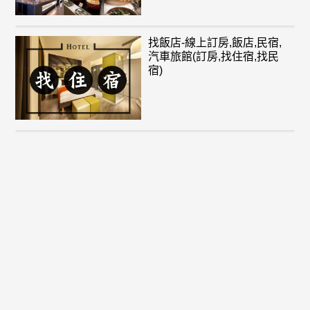
找飯店-線上訂房,飯店,民宿,
汽車旅館(訂房,找住宿,找民
宿)