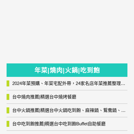
年菜|燒肉|火鍋|吃到飽
2024年菜預購、年菜宅配外帶，24家名店年菜推薦整理，圍爐輕鬆上菜團圓趣
台中燒肉推薦|精選台中燒烤餐廳
台中火鍋推薦|精選台中火鍋吃到飽、麻辣鍋、鴛鴦鍋、石頭火鍋、酸菜白肉鍋、海鮮鍋、燒酒雞、麻油雞、壽喜燒等熱門人氣火鍋店!
台中吃到飽推薦|精選台中吃到飽Buffet自助餐廳