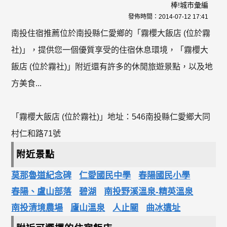
棒!城市彙編
發佈時間：
2014-07-12 17:41
南投住宿推薦位於南投縣仁愛鄉的「霧櫻大飯店 (位於霧
社)」，提供您一個優質享受的住宿休息環境，「霧櫻大
飯店 (位於霧社)」附近還有許多的休閒旅遊景點，以及地
方美食...
「霧櫻大飯店 (位於霧社)」地址：546南投縣仁愛鄉大同
村仁和路71號
附近景點
莫那魯道紀念碑
仁愛國民中學
春陽國民小學
春陽、盧山部落
碧湖
南投野溪溫泉-精英溫泉
南投清境農場
廬山溫泉
人止關
曲冰遺址