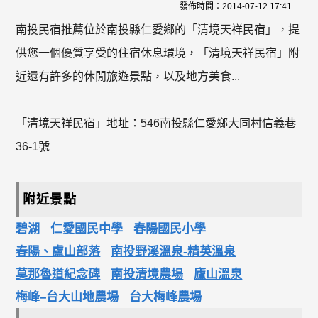
發佈時間：
2014-07-12 17:41
南投民宿推薦位於南投縣仁愛鄉的「清境天祥民宿」，提
供您一個優質享受的住宿休息環境，「清境天祥民宿」附
近還有許多的休閒旅遊景點，以及地方美食...
「清境天祥民宿」地址：546南投縣仁愛鄉大同村信義巷
36-1號
附近景點
碧湖
仁愛國民中學
春陽國民小學
春陽、盧山部落
南投野溪溫泉-精英溫泉
莫那魯道紀念碑
南投清境農場
廬山溫泉
梅峰–台大山地農場
台大梅峰農場