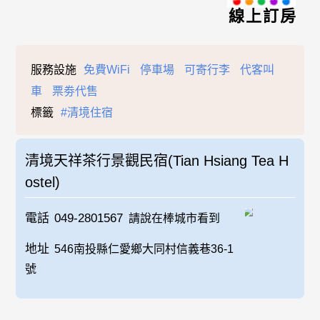
線上訂房
服務設施
免費WiFi
停車場
可寄行李
代客叫
車
票劵代售
標籤
#清境住宿
清境天祥茶行景觀民宿(Tian Hsiang Tea H
ostel)
電話
049-2801567
請說在棒城市看到
地址
546南投縣仁愛鄉大同村信義巷36-1
號