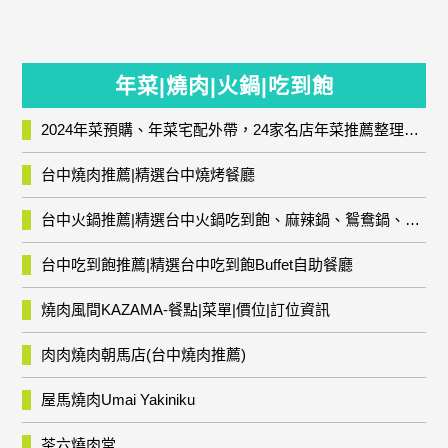
年菜|燒肉|火鍋|吃到飽
2024年菜預購、年菜宅配外帶，24家名店年菜推薦整理，圍爐輕鬆上菜團圓趣
台中燒肉推薦|精選台中燒烤餐廳
台中火鍋推薦|精選台中火鍋吃到飽、麻辣鍋、鴛鴦鍋、石頭火鍋、酸菜白肉鍋、海鮮鍋、燒酒雞、麻油雞、壽喜燒等熱門人氣火鍋店!
台中吃到飽推薦|精選台中吃到飽Buffet自助餐廳
燒肉風間KAZAMA-餐點|菜單|價位|訂位資訊
肉肉燒肉朝馬店(台中燒肉推薦)
屋馬燒肉Umai Yakiniku
茶六燒肉堂