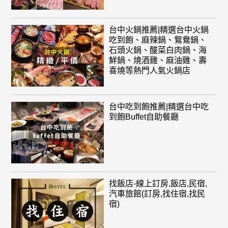
台中火鍋推薦|精選台中火鍋
吃到飽、麻辣鍋、鴛鴦鍋、
石頭火鍋、酸菜白肉鍋、海
鮮鍋、燒酒雞、麻油雞、壽
喜燒等熱門人氣火鍋店
台中吃到飽推薦|精選台中吃
到飽Buffet自助餐廳
找飯店-線上訂房,飯店,民宿,
汽車旅館(訂房,找住宿,找民
宿)