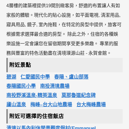
4層樓的建築裡提供19間別緻客房，舒適的布置讓人有如
家般的體驗。現代化的貼心設施，如平面電視, 清潔用品,
寢具用品, 鏡子, 室內拖鞋，在特定的房型中提供，旅客可
根據需求選擇最合適的房型。 除此之外，住宿的各種娛
樂設施一定會讓您在留宿期間享受更多樂趣。 專業的服
務與豐富的特色活動盡在清境璞源山莊 - 永賀會館。
附近景點
碧湖
仁愛國民中學
春陽、盧山部落
春陽國民小學
南投清境農場
南投野溪溫泉-精英溫泉
莫那魯道紀念碑
廬山溫泉
梅峰–台大山地農場
台大梅峰農場
附近可選擇的住宿飯店
清境以馬內利休閒景觀度假村(Emmanuel