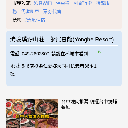
服務設施
免費WiFi
停車場
可寄行李
接駁服
務
代客叫車
票劵代售
標籤
#清境住宿
清境璞源山莊 - 永賀會館(Yonghe Resort)
電話
049-2802800
請說在棒城市看到
地址
546南投縣仁愛鄉大同村信義巷36附1
號
台中燒肉推薦|精選台中燒烤
餐廳