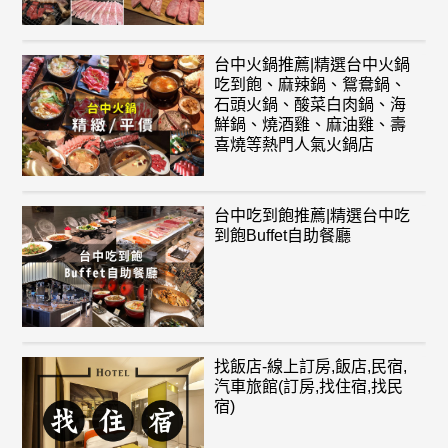
台中火鍋推薦|精選台中火鍋
吃到飽、麻辣鍋、鴛鴦鍋、
石頭火鍋、酸菜白肉鍋、海
鮮鍋、燒酒雞、麻油雞、壽
喜燒等熱門人氣火鍋店
台中吃到飽推薦|精選台中吃
到飽Buffet自助餐廳
找飯店-線上訂房,飯店,民宿,
汽車旅館(訂房,找住宿,找民
宿)