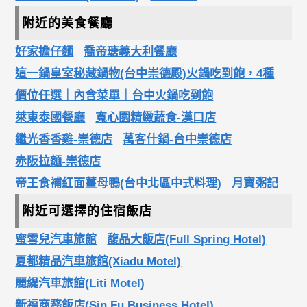
附近的美食餐廳
好家擔仔麵
喬帝瑭義大利餐廳
這一鍋皇室秘藏鍋物(台中崇德殿)火鍋吃到飽，4種
價位任選｜內含菜單｜台中火鍋吃到飽
萊東泰國餐廳
寬心園精緻蔬食-漢口店
繼光香香雞-崇德店
萬客什鍋-台中崇德店
赤阪拉麵-崇德店
帝王食補紅面薑母鴨(台中北區中式料理)
月寶粥記
附近可選擇的住宿飯店
蜜雪兒汽車旅館
馥品大飯店(Full Spring Hotel)
夏都精品汽車旅館(Xiadu Motel)
麗緹汽車旅館(Liti Motel)
新福商務飯店(Sin Fu Business Hotel)