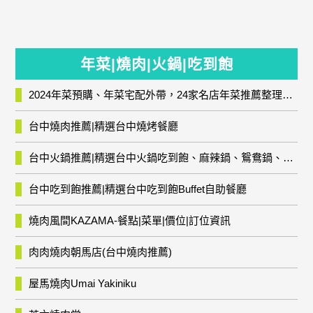
年菜|燒肉|火鍋|吃到飽
2024年菜預購、年菜宅配外帶，24家名店年菜推薦整理，圍爐輕鬆上菜團圓趣
台中燒肉推薦|精選台中燒烤餐廳
台中火鍋推薦|精選台中火鍋吃到飽、麻辣鍋、鴛鴦鍋、石頭火鍋、酸菜白肉鍋、海鮮鍋、燒酒雞、麻油雞、壽喜燒等熱門人氣火鍋店!
台中吃到飽推薦|精選台中吃到飽Buffet自助餐廳
燒肉風間KAZAMA-餐點|菜單|價位|訂位資訊
肉肉燒肉朝馬店(台中燒肉推薦)
屋馬燒肉Umai Yakiniku