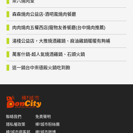
茶六燒肉堂
森森燒肉公益店-酒吧風燒肉餐廳
肉肉燒肉五權西店|寵物友善餐廳(台中燒肉推薦)
湯棧公益店，大推燒酒雞鍋、麻油雞鍋暖暖有夠補
萬客什鍋-超人氣燒酒雞鍋、石頭火鍋
這一鍋台中崇德殿火鍋吃到飽
聯絡我們
免責聲明
隱私權政策
棒!城市粉絲團
棒!城市痞客邦
棒!城市微博