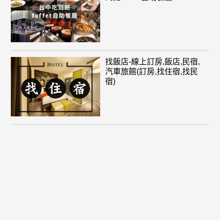
找飯店-線上訂房,飯店,民宿,
汽車旅館(訂房,找住宿,找民
宿)