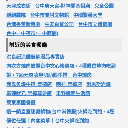
天津成衣街
台中廣天宮-財神開基祖廟
兒童公園
親親戲院
台中市眷村文物館
中國醫藥大學
台灣香蕉新樂園
中友百貨公司
台中市立體育場
台中一中夜市(一中商圈)
附近的美食餐廳
洪良記涼麵麻辣湯品專賣店
肉次方燒肉放題台中文心崇德店，4種價位燒肉吃到
飽，798元爽嗑現切肋眼牛排｜台中燒肉
赤鬼炙燒牛排-崇德店
糖村-崇德店
凱恩斯岩燒
麻辣狀元-崇德尊爵館
禾野酵素生活館
萊東泰國餐廳
這一鍋皇室秘藏鍋物(台中崇德殿)火鍋吃到飽，4種
價位任選｜內含菜單｜台中火鍋吃到飽