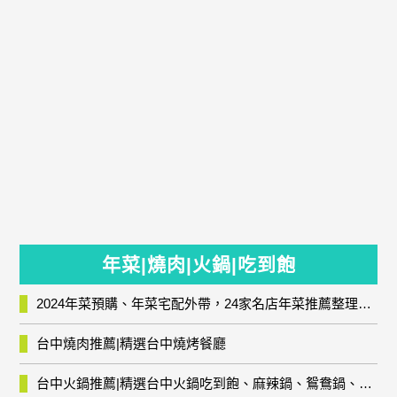
年菜|燒肉|火鍋|吃到飽
2024年菜預購、年菜宅配外帶，24家名店年菜推薦整理，圍爐輕鬆上菜團圓趣
台中燒肉推薦|精選台中燒烤餐廳
台中火鍋推薦|精選台中火鍋吃到飽、麻辣鍋、鴛鴦鍋、石頭火鍋、酸菜白肉鍋、海鮮鍋、燒酒雞、麻油雞、壽喜燒等熱門人氣火鍋店!