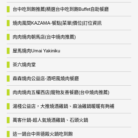
台中吃到飽推薦|精選台中吃到飽Buffet自助餐廳
燒肉風間KAZAMA-餐點|菜單|價位|訂位資訊
肉肉燒肉朝馬店(台中燒肉推薦)
屋馬燒肉Umai Yakiniku
茶六燒肉堂
森森燒肉公益店-酒吧風燒肉餐廳
肉肉燒肉五權西店|寵物友善餐廳(台中燒肉推薦)
湯棧公益店，大推燒酒雞鍋、麻油雞鍋暖暖有夠補
萬客什鍋-超人氣燒酒雞鍋、石頭火鍋
這一鍋台中崇德殿火鍋吃到飽