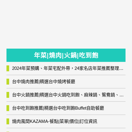
年菜|燒肉|火鍋|吃到飽
2024年菜預購、年菜宅配外帶，24家名店年菜推薦整理，圍爐輕鬆上菜團圓趣
台中燒肉推薦|精選台中燒烤餐廳
台中火鍋推薦|精選台中火鍋吃到飽、麻辣鍋、鴛鴦鍋、石頭火鍋、酸菜白肉鍋、海鮮鍋、燒酒雞、麻油雞、壽喜燒等熱門人氣火鍋店!
台中吃到飽推薦|精選台中吃到飽Buffet自助餐廳
燒肉風間KAZAMA-餐點|菜單|價位|訂位資訊