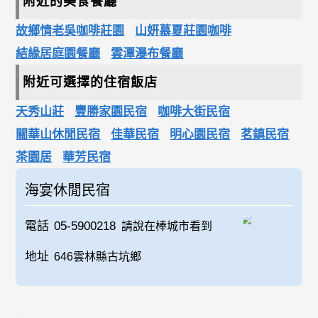
附近的美食餐廳
故鄉情老吳咖啡莊園
山妍慕夏莊園咖啡
結緣居庭園餐廳
雲潭瀑布餐廳
附近可選擇的住宿飯店
天秀山莊
豐勝家園民宿
咖啡大街民宿
關華山休閒民宿
佳華民宿
明心園民宿
茗鎮民宿
茶園居
華芳民宿
海宴休閒民宿
電話
05-5900218
請說在棒城市看到
地址
646雲林縣古坑鄉