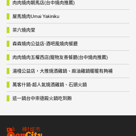
肉肉燒肉朝馬店(台中燒肉推薦)
屋馬燒肉Umai Yakiniku
茶六燒肉堂
森森燒肉公益店-酒吧風燒肉餐廳
肉肉燒肉五權西店|寵物友善餐廳(台中燒肉推薦)
湯棧公益店，大推燒酒雞鍋、麻油雞鍋暖暖有夠補
萬客什鍋-超人氣燒酒雞鍋、石頭火鍋
這一鍋台中崇德殿火鍋吃到飽