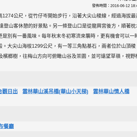
發佈時間：
2016-06-12 18:
1274公尺，從竹仔岑開始步行，沿著大尖山稜線，經過海拔最
到達登山客休憩的好景點。另一條登山口是從龍興宮後方，順著枕
更是別有一番風味。每年秋末冬初寒流來襲時，更有機會可以一
。大尖山海柭1299公尺，有一等三角點基石，兩者位於山頂稜
原及檳榔樹，往梅山方向可俯瞰山谷及茶園，並可遠望草嶺，視野
台觀日出
雲林華山溪吊橋(華山小天梯)
雲林華山情人橋
布餐廳