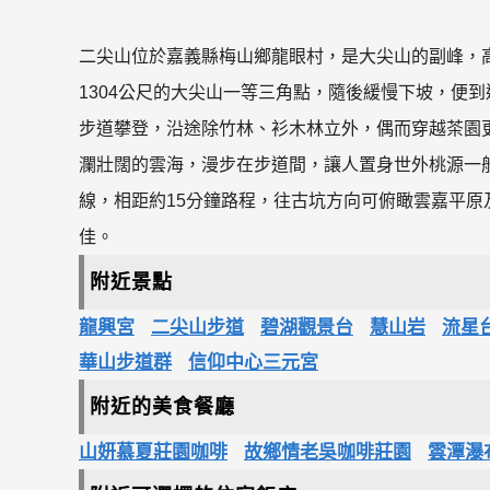
二尖山位於嘉義縣梅山鄉龍眼村，是大尖山的副峰，高
1304公尺的大尖山一等三角點，隨後緩慢下坡，便
步道攀登，沿途除竹林、衫木林立外，偶而穿越茶園
瀾壯闊的雲海，漫步在步道間，讓人置身世外桃源一般
線，相距約15分鐘路程，往古坑方向可俯瞰雲嘉平
佳。
附近景點
龍興宮
二尖山步道
碧湖觀景台
慧山岩
流星
華山步道群
信仰中心三元宮
附近的美食餐廳
山妍慕夏莊園咖啡
故鄉情老吳咖啡莊園
雲潭瀑