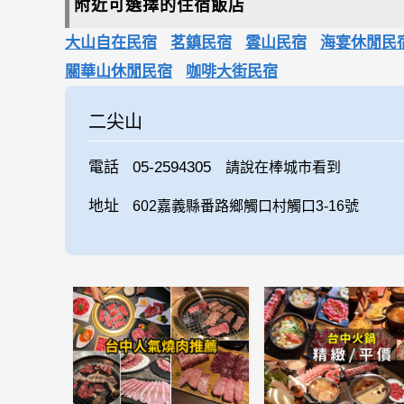
附近可選擇的住宿飯店
大山自在民宿
茗鎮民宿
雲山民宿
海宴休閒民
關華山休閒民宿
咖啡大街民宿
二尖山
電話
05-2594305
請說在棒城市看到
地址
602嘉義縣番路鄉觸口村觸口3-16號