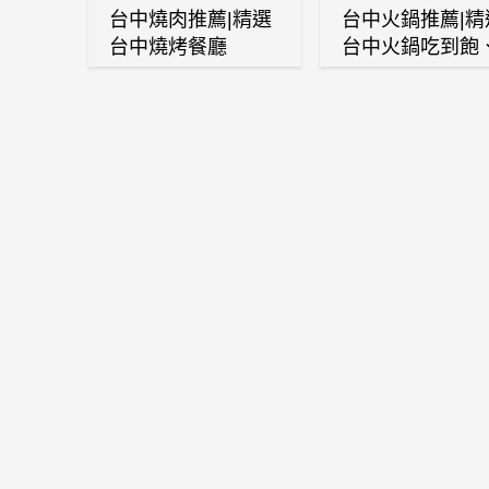
台中燒肉推薦|精選
台中火鍋推薦|精
台中燒烤餐廳
台中火鍋吃到飽
麻辣鍋、鴛鴦鍋
石頭火鍋、酸菜
肉鍋、海鮮鍋、
酒雞、麻油雞、
喜燒等熱門人氣
鍋店