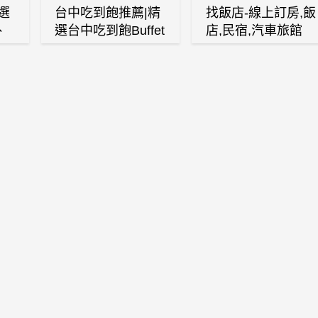
選
台中吃到飽推薦|精
找飯店-線上訂房,飯
、
選台中吃到飽Buffet
店,民宿,汽車旅館
、
自助餐廳
(訂房,找住宿,找民
白
宿)
燒
壽
火