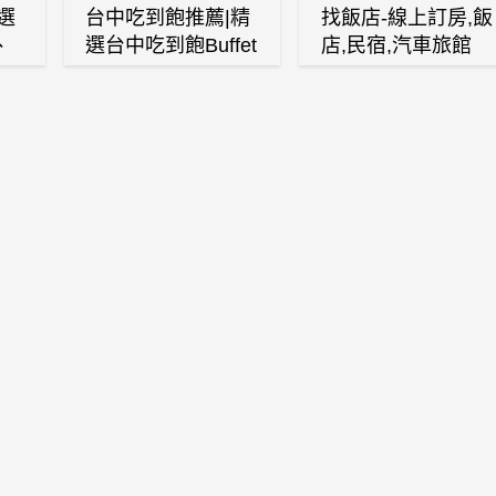
選
台中吃到飽推薦|精
找飯店-線上訂房,飯
、
選台中吃到飽Buffet
店,民宿,汽車旅館
、
自助餐廳
(訂房,找住宿,找民
白
宿)
燒
壽
火