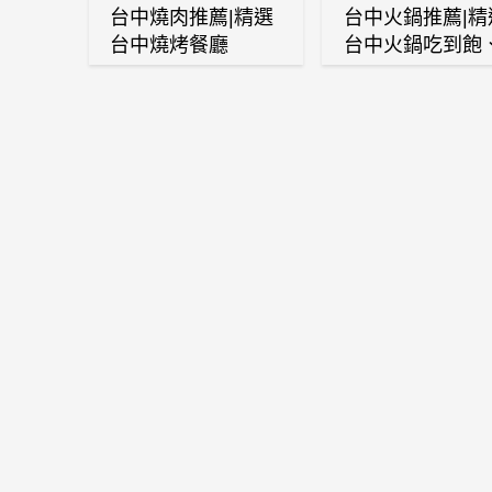
台中燒肉推薦|精選
台中火鍋推薦|精
台中燒烤餐廳
台中火鍋吃到飽
麻辣鍋、鴛鴦鍋
石頭火鍋、酸菜
肉鍋、海鮮鍋、
酒雞、麻油雞、
喜燒等熱門人氣
鍋店