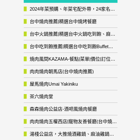
2024年菜預購、年菜宅配外帶，24家名店年菜推薦整理，圍爐輕鬆上菜團圓趣
台中燒肉推薦|精選台中燒烤餐廳
台中火鍋推薦|精選台中火鍋吃到飽、麻辣鍋、鴛鴦鍋、石頭火鍋、酸菜白肉鍋、海鮮鍋、燒酒雞、麻油雞、壽喜燒等熱門人氣火鍋店!
台中吃到飽推薦|精選台中吃到飽Buffet自助餐廳
燒肉風間KAZAMA-餐點|菜單|價位|訂位資訊
肉肉燒肉朝馬店(台中燒肉推薦)
屋馬燒肉Umai Yakiniku
茶六燒肉堂
森森燒肉公益店-酒吧風燒肉餐廳
肉肉燒肉五權西店|寵物友善餐廳(台中燒肉推薦)
湯棧公益店，大推燒酒雞鍋、麻油雞鍋暖暖有夠補