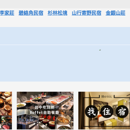
李家莊
碧絡角民宿
杉林松境
山行寄野民宿
金銀山莊