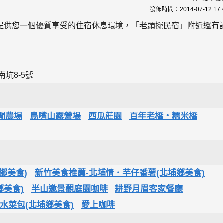
發佈時間：
2014-07-12 17:
提供您一個優質享受的住宿休息環境，「老頭擺民宿」附近還有
坑8-5號
閒農場
鳥嘴山露營場
西瓜莊園
百年老橋‧糯米橋
鄉美食)
新竹美食推薦-北埔情．芋仔番薯(北埔鄉美食)
鄉美食)
半山邀景觀庭園咖啡
耕野月眉客家餐廳
水菜包(北埔鄉美食)
愛上咖啡