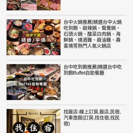
台中火鍋推薦|精選台中火鍋
吃到飽、麻辣鍋、鴛鴦鍋、
石頭火鍋、酸菜白肉鍋、海
鮮鍋、燒酒雞、麻油雞、壽
喜燒等熱門人氣火鍋店
台中吃到飽推薦|精選台中吃
到飽Buffet自助餐廳
找飯店-線上訂房,飯店,民宿,
汽車旅館(訂房,找住宿,找民
宿)