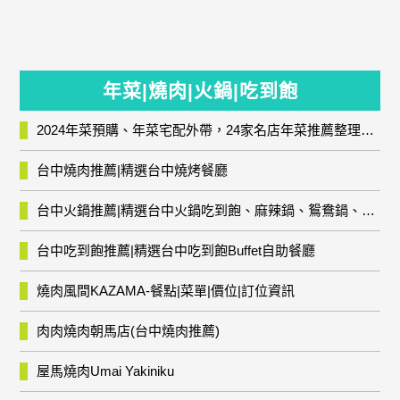
年菜|燒肉|火鍋|吃到飽
2024年菜預購、年菜宅配外帶，24家名店年菜推薦整理，圍爐輕鬆上菜團圓趣
台中燒肉推薦|精選台中燒烤餐廳
台中火鍋推薦|精選台中火鍋吃到飽、麻辣鍋、鴛鴦鍋、石頭火鍋、酸菜白肉鍋、海鮮鍋、燒酒雞、麻油雞、壽喜燒等熱門人氣火鍋店!
台中吃到飽推薦|精選台中吃到飽Buffet自助餐廳
燒肉風間KAZAMA-餐點|菜單|價位|訂位資訊
肉肉燒肉朝馬店(台中燒肉推薦)
屋馬燒肉Umai Yakiniku