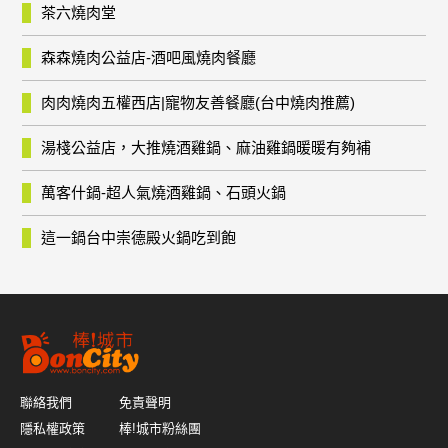
茶六燒肉堂
森森燒肉公益店-酒吧風燒肉餐廳
肉肉燒肉五權西店|寵物友善餐廳(台中燒肉推薦)
湯棧公益店，大推燒酒雞鍋、麻油雞鍋暖暖有夠補
萬客什鍋-超人氣燒酒雞鍋、石頭火鍋
這一鍋台中崇德殿火鍋吃到飽
聯絡我們
免責聲明
隱私權政策
棒!城市粉絲團