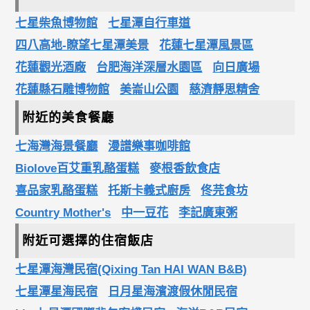
七星柴魚博物館
七星潭自行車道
四八高地-瞭望七星潭美景
花蓮七星潭風景區
花蓮觀光酒廠
台肥海洋深層水園區
向日廣場
花蓮縣石雕博物館
美崙山公園
慈濟靜思精舍
附近的美食餐廳
七海灣海景餐廳
漫譜樂事咖啡館
Biolove百艾重乳酪蛋糕
麥根香飲食店
喜品家乳酪蛋糕
托斯卡義式廚房
佟芫食坊
Country Mother's
中一豆花
李記廣東粥
附近可選擇的住宿飯店
七星潭海灣民宿(Qixing Tan HAI WAN B&B)
七星潭星海民宿
日月星海濱渡假休閒民宿