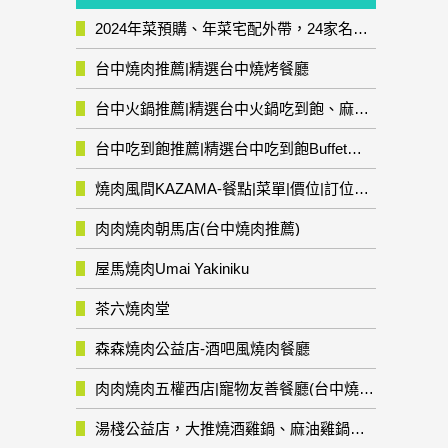
2024年菜預購、年菜宅配外帶，24家名店年菜推薦整理，圍爐輕鬆上菜團圓趣
台中燒肉推薦|精選台中燒烤餐廳
台中火鍋推薦|精選台中火鍋吃到飽、麻辣鍋、鴛鴦鍋、石頭火鍋、酸菜白肉鍋、海鮮鍋、燒酒雞、麻油雞、壽喜燒等熱門人氣火鍋店!
台中吃到飽推薦|精選台中吃到飽Buffet自助餐廳
燒肉風間KAZAMA-餐點|菜單|價位|訂位資訊
肉肉燒肉朝馬店(台中燒肉推薦)
屋馬燒肉Umai Yakiniku
茶六燒肉堂
森森燒肉公益店-酒吧風燒肉餐廳
肉肉燒肉五權西店|寵物友善餐廳(台中燒肉推薦)
湯棧公益店，大推燒酒雞鍋、麻油雞鍋暖暖有夠補