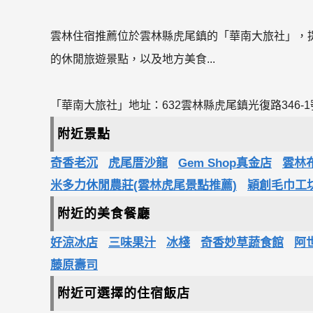
雲林住宿推薦位於雲林縣虎尾鎮的「華南大旅社」，
的休閒旅遊景點，以及地方美食...
「華南大旅社」地址：632雲林縣虎尾鎮光復路346-1號1
附近景點
奇香老沉
虎尾厝沙龍
Gem Shop真金店
雲林
米多力休閒農莊(雲林虎尾景點推薦)
穎創毛巾工
附近的美食餐廳
好涼冰店
三味果汁
冰棧
奇香妙草蔬食館
阿
藤原壽司
附近可選擇的住宿飯店