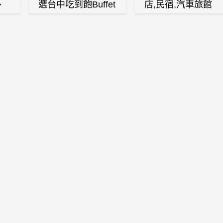
、
選台中吃到飽Buffet
店,民宿,汽車旅館
、
自助餐廳
(訂房,找住宿,找民
白
宿)
燒
壽
火