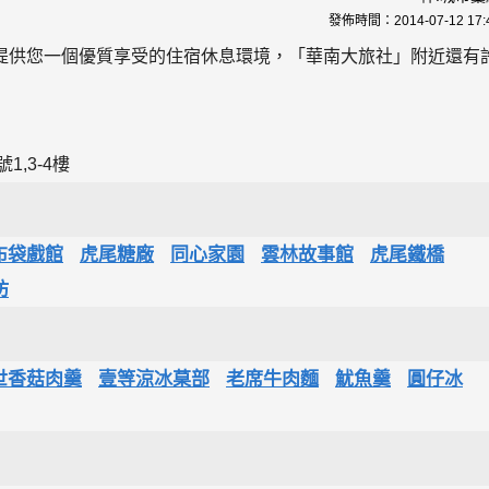
發佈時間：
2014-07-12 17:
提供您一個優質享受的住宿休息環境，「華南大旅社」附近還有
,3-4樓
布袋戲館
虎尾糖廠
同心家園
雲林故事館
虎尾鐵橋
坊
世香菇肉羹
壹等涼冰菒部
老席牛肉麵
魷魚羹
圓仔冰