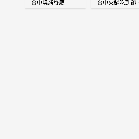
台中燒烤餐廳
台中火鍋吃到飽
麻辣鍋、鴛鴦鍋
石頭火鍋、酸菜
肉鍋、海鮮鍋、
酒雞、麻油雞、
喜燒等熱門人氣
鍋店