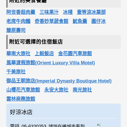
附近的美食餐廳
阿世香菇肉羹
三味果汁
冰棧
壹等涼冰菒部
老席牛肉麵
奇香妙草蔬食館
魷魚羹
圓仔冰
藤原壽司
附近可選擇的住宿飯店
華南大旅社
上毅飯店
金花園汽車旅館
風華渡假旅館(Orient Luxury Villa Motel)
千美旅社
御品王朝旅店(Imperial Dynasty Boutique Hotel)
山櫻花汽車旅館
永安大旅社
南光旅社
雲林商務旅館
好涼冰店
電話
05-6320253
請說在棒城市看到