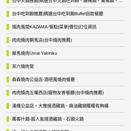
台中火鍋推薦|精選台中火鍋吃到飽、麻辣鍋、鴛鴦鍋、石頭火鍋、酸菜白肉鍋、海鮮鍋、燒酒雞、麻油雞、壽喜燒等熱門人氣火鍋店!
台中吃到飽推薦|精選台中吃到飽Buffet自助餐廳
燒肉風間KAZAMA-餐點|菜單|價位|訂位資訊
肉肉燒肉朝馬店(台中燒肉推薦)
屋馬燒肉Umai Yakiniku
茶六燒肉堂
森森燒肉公益店-酒吧風燒肉餐廳
肉肉燒肉五權西店|寵物友善餐廳(台中燒肉推薦)
湯棧公益店，大推燒酒雞鍋、麻油雞鍋暖暖有夠補
萬客什鍋-超人氣燒酒雞鍋、石頭火鍋