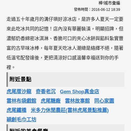
棒!城市彙編
發佈時間：
2016-06-12 18:39
走過五十年歲月的溝仔埧好涼冰店，是許多人夏天一定要
來此吃冰共同的記憶！店內沒有華麗裝潢，明顯招牌，但
濃郁奶香綿密冰淇淋、香脆可口的夾心冰餅與餡料紮實豐
富的古早味冰棒，每年夏天吃冰人潮總是絡繹不絕，隨著
低溫宅配發達後，更把清涼好口感溫馨幸福送到你的手
裡。
附近景點
虎尾厝沙龍
奇香老沉
Gem Shop真金店
雲林布袋戲館
虎尾糖廠
雲林故事館
同心家園
虎尾鐵橋
米多力休閒農莊(雲林虎尾景點推薦)
穎創毛巾工坊