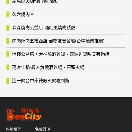
屋馬燒肉Umai Yakiniku
茶六燒肉堂
森森燒肉公益店-酒吧風燒肉餐廳
肉肉燒肉五權西店|寵物友善餐廳(台中燒肉推薦)
湯棧公益店，大推燒酒雞鍋、麻油雞鍋暖暖有夠補
萬客什鍋-超人氣燒酒雞鍋、石頭火鍋
這一鍋台中崇德殿火鍋吃到飽
聯絡我們
免責聲明