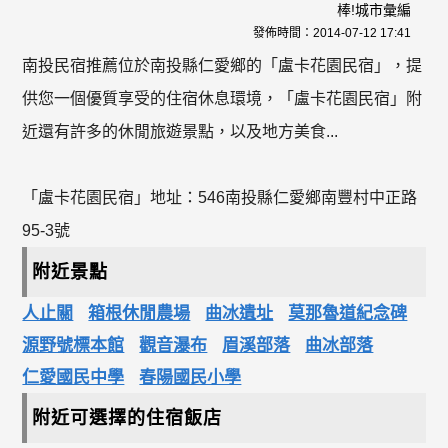
棒!城市彙編
發佈時間：
2014-07-12 17:41
南投民宿推薦位於南投縣仁愛鄉的「盧卡花園民宿」，提
供您一個優質享受的住宿休息環境，「盧卡花園民宿」附
近還有許多的休閒旅遊景點，以及地方美食...
「盧卡花園民宿」地址：546南投縣仁愛鄉南豐村中正路
95-3號
附近景點
人止關
箱根休閒農場
曲冰遺址
莫那魯道紀念碑
源野號標本館
觀音瀑布
眉溪部落
曲冰部落
仁愛國民中學
春陽國民小學
附近可選擇的住宿飯店