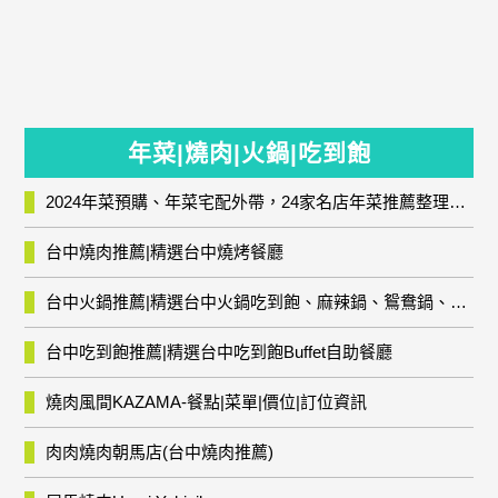
年菜|燒肉|火鍋|吃到飽
2024年菜預購、年菜宅配外帶，24家名店年菜推薦整理，圍爐輕鬆上菜團圓趣
台中燒肉推薦|精選台中燒烤餐廳
台中火鍋推薦|精選台中火鍋吃到飽、麻辣鍋、鴛鴦鍋、石頭火鍋、酸菜白肉鍋、海鮮鍋、燒酒雞、麻油雞、壽喜燒等熱門人氣火鍋店!
台中吃到飽推薦|精選台中吃到飽Buffet自助餐廳
燒肉風間KAZAMA-餐點|菜單|價位|訂位資訊
肉肉燒肉朝馬店(台中燒肉推薦)