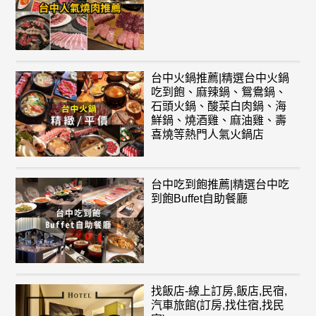
台中火鍋推薦|精選台中火鍋
吃到飽、麻辣鍋、鴛鴦鍋、
石頭火鍋、酸菜白肉鍋、海
鮮鍋、燒酒雞、麻油雞、壽
喜燒等熱門人氣火鍋店
台中吃到飽推薦|精選台中吃
到飽Buffet自助餐廳
找飯店-線上訂房,飯店,民宿,
汽車旅館(訂房,找住宿,找民