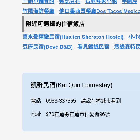
一碗小麵食館
蔡記豆花
石庭客家小館
芋園屋
竹陽海鮮餐廳
他口墨西哥餐廳Dos Tacos Mexican
附近可選擇的住宿飯店
喜來登精緻民宿(Hualien Sheraton Hostel)
小小鋼
豆府民宿(Dove B&B)
看見鐵道民宿
悉緹森特民宿(
凱群民宿(Kai Qun Homestay)
電話
0963-337555
請說在棒城市看到
地址
970花蓮縣花蓮市仁愛街96號