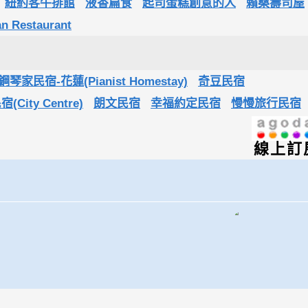
紐約客牛排館
液香扁食
起司蛋糕創意的人
賴桑壽司屋
 Restaurant
琴家民宿-花蓮(Pianist Homestay)
奇豆民宿
City Centre)
朗文民宿
幸福約定民宿
慢慢旅行民宿
線上訂