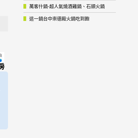
萬客什鍋-超人氣燒酒雞鍋、石頭火鍋
這一鍋台中崇德殿火鍋吃到飽
房