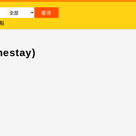
點
estay)