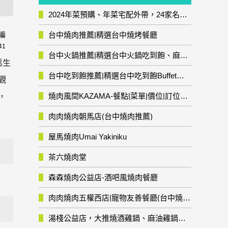
2024年菜預購、年菜宅配外帶，24家名店年菜推薦整理，圍爐輕鬆上菜團圓趣
台中燒肉推薦|精選台中燒烤餐廳
編
41
台中火鍋推薦|精選台中火鍋吃到飽、麻辣鍋、鴛鴦鍋、石頭火鍋、酸菜白肉鍋、海鮮鍋、燒酒雞、麻油雞、壽喜燒等熱門人氣火鍋店!
鬆生
台中吃到飽推薦|精選台中吃到飽Buffet自助餐廳
觀
燒肉風間KAZAMA-餐點|菜單|價位|訂位資訊
，
肉肉燒肉朝馬店(台中燒肉推薦)
屋馬燒肉Umai Yakiniku
茶六燒肉堂
森森燒肉公益店-酒吧風燒肉餐廳
肉肉燒肉五權西店|寵物友善餐廳(台中燒肉推薦)
湯棧公益店，大推燒酒雞鍋、麻油雞鍋暖暖有夠補