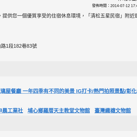
發佈時間：
2014-07-12 17:
，提供您一個優質享受的住宿休息環境，「清松五星民宿」附近
1段182巷83號
璃屋餐廳 一年四季有不同的美景 IG打卡/熱門拍照景點/彰化
申晨工業社
埔心鄉羅厝天主教堂文物館
臺灣織襪文物館