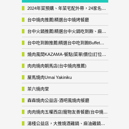
2024年菜預購、年菜宅配外帶，24家名店年菜推薦整理，圍爐輕鬆上菜團圓趣
台中燒肉推薦|精選台中燒烤餐廳
台中火鍋推薦|精選台中火鍋吃到飽、麻辣鍋、鴛鴦鍋、石頭火鍋、酸菜白肉鍋、海鮮鍋、燒酒雞、麻油雞、壽喜燒等熱門人氣火鍋店!
台中吃到飽推薦|精選台中吃到飽Buffet自助餐廳
燒肉風間KAZAMA-餐點|菜單|價位|訂位資訊
肉肉燒肉朝馬店(台中燒肉推薦)
屋馬燒肉Umai Yakiniku
茶六燒肉堂
森森燒肉公益店-酒吧風燒肉餐廳
肉肉燒肉五權西店|寵物友善餐廳(台中燒肉推薦)
湯棧公益店，大推燒酒雞鍋、麻油雞鍋暖暖有夠補