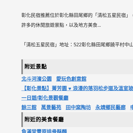
彰化民宿推薦位於彰化縣田尾鄉的「清松五星民宿」
許多的休閒旅遊景點，以及地方美食...
「清松五星民宿」地址：522彰化縣田尾鄉饒平村中山路
附近景點
北斗河濱公園
愛玩色創意館
【彰化景點】菁芳園 ♥ 浪漫的落羽松步道及溫室玻
一日遊/彰化景觀餐廳
餘三館
萬景藝苑
田中窯陶坊
永靖鄉民藝廊
附近的美食餐廳
魚滿堂豐原排骨酥麵