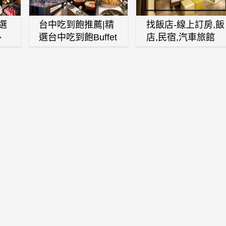
選
台中吃到飽推薦|精
找飯店-線上訂房,飯
、
選台中吃到飽Buffet
店,民宿,汽車旅館
、
自助餐廳
(訂房,找住宿,找民
白
宿)
燒
壽
火