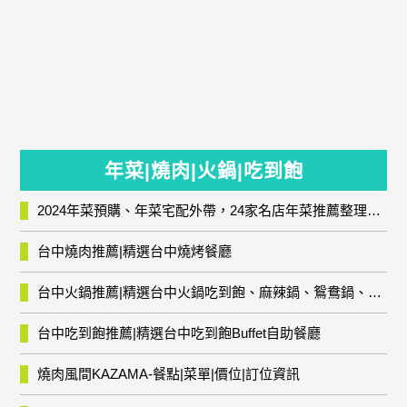
年菜|燒肉|火鍋|吃到飽
2024年菜預購、年菜宅配外帶，24家名店年菜推薦整理，圍爐輕鬆上菜團圓趣
台中燒肉推薦|精選台中燒烤餐廳
台中火鍋推薦|精選台中火鍋吃到飽、麻辣鍋、鴛鴦鍋、石頭火鍋、酸菜白肉鍋、海鮮鍋、燒酒雞、麻油雞、壽喜燒等熱門人氣火鍋店!
台中吃到飽推薦|精選台中吃到飽Buffet自助餐廳
燒肉風間KAZAMA-餐點|菜單|價位|訂位資訊