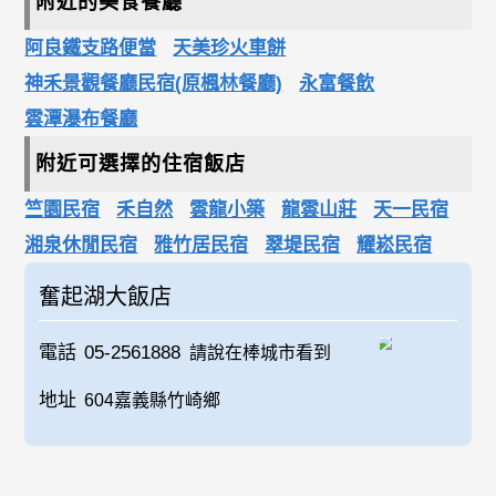
附近的美食餐廳
阿良鐵支路便當
天美珍火車餅
神禾景觀餐廳民宿(原楓林餐廳)
永富餐飲
雲潭瀑布餐廳
附近可選擇的住宿飯店
竺園民宿
禾自然
雲龍小築
龍雲山莊
天一民宿
湘泉休閒民宿
雅竹居民宿
翠堤民宿
耀崧民宿
奮起湖大飯店
電話
05-2561888
請說在棒城市看到
地址
604嘉義縣竹崎鄉