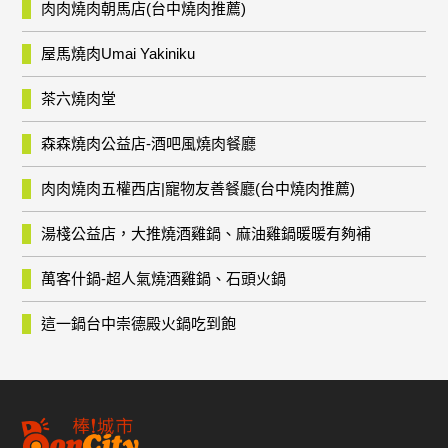
肉肉燒肉朝馬店(台中燒肉推薦)
屋馬燒肉Umai Yakiniku
茶六燒肉堂
森森燒肉公益店-酒吧風燒肉餐廳
肉肉燒肉五權西店|寵物友善餐廳(台中燒肉推薦)
湯棧公益店，大推燒酒雞鍋、麻油雞鍋暖暖有夠補
萬客什鍋-超人氣燒酒雞鍋、石頭火鍋
這一鍋台中崇德殿火鍋吃到飽