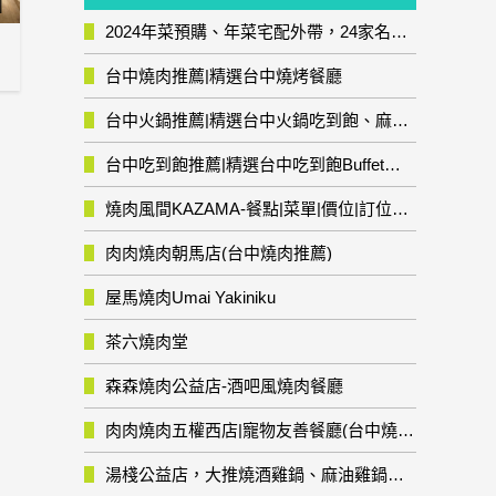
2024年菜預購、年菜宅配外帶，24家名店年菜推薦整理，圍爐輕鬆上菜團圓趣
台中燒肉推薦|精選台中燒烤餐廳
台中火鍋推薦|精選台中火鍋吃到飽、麻辣鍋、鴛鴦鍋、石頭火鍋、酸菜白肉鍋、海鮮鍋、燒酒雞、麻油雞、壽喜燒等熱門人氣火鍋店!
台中吃到飽推薦|精選台中吃到飽Buffet自助餐廳
燒肉風間KAZAMA-餐點|菜單|價位|訂位資訊
肉肉燒肉朝馬店(台中燒肉推薦)
屋馬燒肉Umai Yakiniku
茶六燒肉堂
森森燒肉公益店-酒吧風燒肉餐廳
肉肉燒肉五權西店|寵物友善餐廳(台中燒肉推薦)
湯棧公益店，大推燒酒雞鍋、麻油雞鍋暖暖有夠補