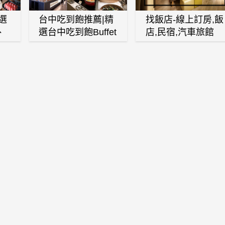
選
台中吃到飽推薦|精
找飯店-線上訂房,飯
、
選台中吃到飽Buffet
店,民宿,汽車旅館
、
自助餐廳
(訂房,找住宿,找民
白
宿)
燒
壽
火