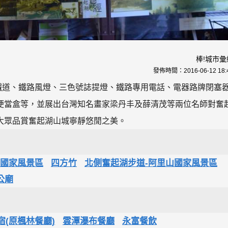
棒!城市彙
發佈時間：
2016-06-12 18:
、鐵道、鐵路風燈、三色號誌提燈、鐵路專用電話、電器路牌閉塞
便當盒等，並展出台灣知名畫家梁丹丰及薛清茂等兩位名師對奮
大眾品賞奮起湖山城寧靜悠閒之美。
山國家風景區
四方竹
北側奮起湖步道-阿里山國家風景區
公廟
(原楓林餐廳)
雲潭瀑布餐廳
永富餐飲