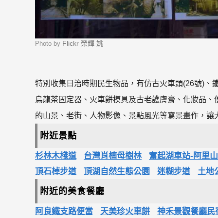
Flickr 榮輝 姚
Photo by
特別收集日治時期民生物品，有仿古火車頭(26號)
烏龍茶固定器、火車餅模具及古老護膚膏、化妝品、
的山景、老街、人物影像、景點風光等寫景畫作，讓
附近景點
杉林木棧道
台灣肖楠母樹林
奮起湖車站-阿里
頂石棹步道
頂湖自然生態公園
迷糊步道
土地
附近的美食餐廳
阿良鐵支路便當
天美珍火車餅
神禾景觀餐廳民宿