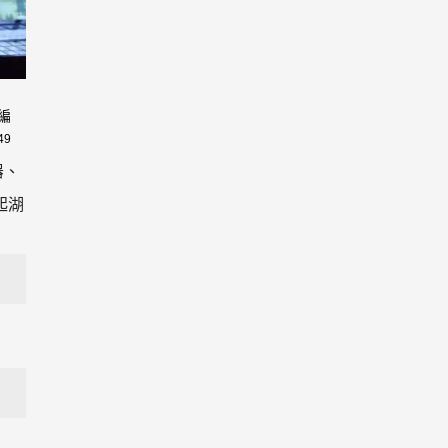
編
49
器、
起湖