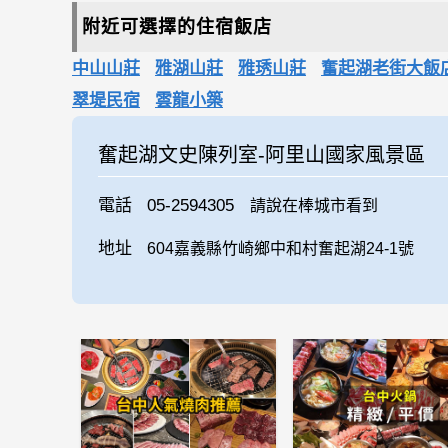
附近可選擇的住宿飯店
中山山莊
雅湖山莊
雅琇山莊
奮起湖老街大飯店(J
翠堤民宿
雲龍小築
奮起湖文史陳列室-阿里山國家風景區
電話
05-2594305
請說在棒城市看到
地址
604嘉義縣竹崎鄉中和村奮起湖24-1號