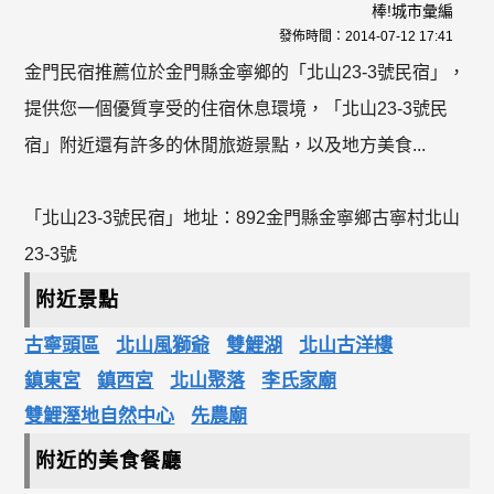
棒!城市彙編
發佈時間：
2014-07-12 17:41
金門民宿推薦位於金門縣金寧鄉的「北山23-3號民宿」，
提供您一個優質享受的住宿休息環境，「北山23-3號民
宿」附近還有許多的休閒旅遊景點，以及地方美食...
「北山23-3號民宿」地址：892金門縣金寧鄉古寧村北山
23-3號
附近景點
古寧頭區
北山風獅爺
雙鯉湖
北山古洋樓
鎮東宮
鎮西宮
北山聚落
李氏家廟
雙鯉溼地自然中心
先農廟
附近的美食餐廳