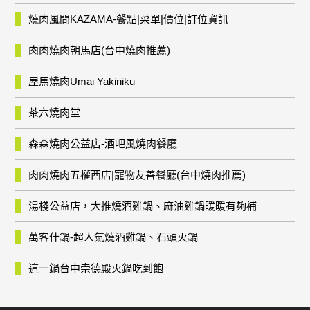
燒肉風間KAZAMA-餐點|菜單|價位|訂位資訊
肉肉燒肉朝馬店(台中燒肉推薦)
屋馬燒肉Umai Yakiniku
茶六燒肉堂
森森燒肉公益店-酒吧風燒肉餐廳
肉肉燒肉五權西店|寵物友善餐廳(台中燒肉推薦)
湯棧公益店，大推燒酒雞鍋、麻油雞鍋暖暖有夠補
萬客什鍋-超人氣燒酒雞鍋、石頭火鍋
這一鍋台中崇德殿火鍋吃到飽