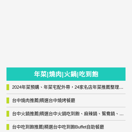
年菜|燒肉|火鍋|吃到飽
2024年菜預購、年菜宅配外帶，24家名店年菜推薦整理，圍爐輕鬆上菜團圓趣
台中燒肉推薦|精選台中燒烤餐廳
台中火鍋推薦|精選台中火鍋吃到飽、麻辣鍋、鴛鴦鍋、石頭火鍋、酸菜白肉鍋、海鮮鍋、燒酒雞、麻油雞、壽喜燒等熱門人氣火鍋店!
台中吃到飽推薦|精選台中吃到飽Buffet自助餐廳