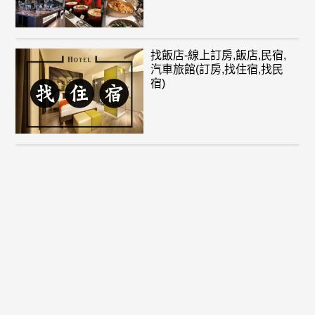
找飯店-線上訂房,飯店,民宿,
汽車旅館(訂房,找住宿,找民
宿)