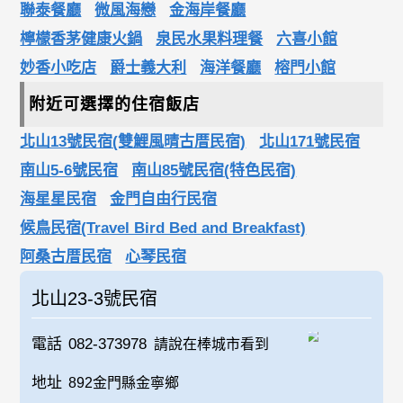
聯泰餐廳
微風海戀
金海岸餐廳
檸檬香茅健康火鍋
泉民水果料理餐
六喜小館
妙香小吃店
爵士義大利
海洋餐廳
榕門小館
附近可選擇的住宿飯店
北山13號民宿(雙鯉風晴古厝民宿)
北山171號民宿
南山5-6號民宿
南山85號民宿(特色民宿)
海星星民宿
金門自由行民宿
候鳥民宿(Travel Bird Bed and Breakfast)
阿桑古厝民宿
心琴民宿
北山23-3號民宿
電話
082-373978
請說在棒城市看到
地址
892金門縣金寧鄉