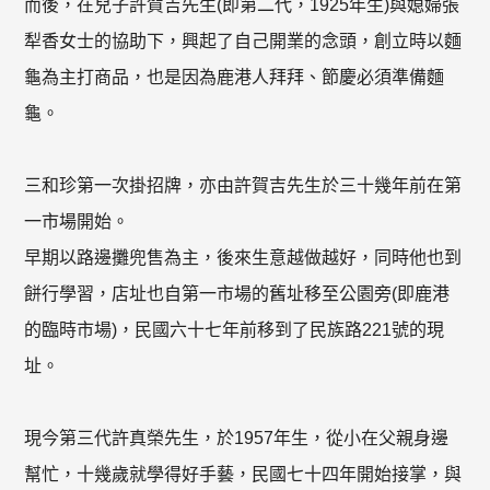
而後，在兒子許賀吉先生(即第二代，1925年生)與媳婦張
犁香女士的協助下，興起了自己開業的念頭，創立時以麵
龜為主打商品，也是因為鹿港人拜拜、節慶必須準備麵
龜。
三和珍第一次掛招牌，亦由許賀吉先生於三十幾年前在第
一市場開始。
早期以路邊攤兜售為主，後來生意越做越好，同時他也到
餅行學習，店址也自第一市場的舊址移至公園旁(即鹿港
的臨時市場)，民國六十七年前移到了民族路221號的現
址。
現今第三代許真榮先生，於1957年生，從小在父親身邊
幫忙，十幾歲就學得好手藝，民國七十四年開始接掌，與