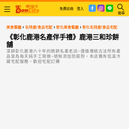
免費註冊
登入
搜尋
›
›
›
美食餐廳
名特產/食品宅配
彰化美食餐廳
彰化名特產/食品宅配
《彰化鹿港名產伴手禮》鹿港三和珍餅
舖
深耕彰化鹿港六十年的糕餅名產老店~遵循傳統古法所有產
品皆為每天純手工現做~絕無添加防腐劑。本店備有低溫冷
藏宅配服務，歡迎宅配訂購