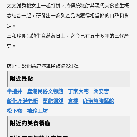
太太謝秀櫻女士一起打拼，將傳統糕餅與現代美食養生概
念結合一起，研發出一系列產品均獲得相當好的口碑和肯
定。
三和珍食品的生意蒸蒸日上，迄今已有五十多年的三代歷
史。
店址：彰化縣鹿港鎮民族路221號
附近景點
半邊井
鹿港民俗文物館
丁家大宅
興安宮
彰化鹿港老街
萬能錫舖
意樓
鹿港燒陶藝館
松下齋
袖珍工坊
附近的美食餐廳