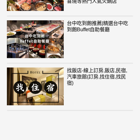
喜燒等熱門人氣火鍋店
台中吃到飽推薦|精選台中吃
到飽Buffet自助餐廳
找飯店-線上訂房,飯店,民宿,
汽車旅館(訂房,找住宿,找民
宿)