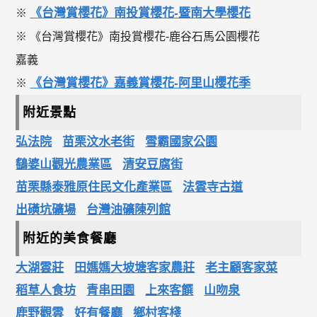
《台灣賞櫻花》南投賞櫻花-暨南大學櫻花
※
※ 《台灣賞櫻花》南投賞櫻花-鹿谷石馬公園櫻花
嘉義
《台灣賞櫻花》嘉義賞櫻花-阿里山櫻花季
※
附近景點
弘法院
苗栗汶水老街
雪霸國家公園
鷂婆山觀光農業區
清安豆腐街
苗栗縣泰雅原住民文化產業區
法雲寺古道
出磺坑礦場
台灣油礦陳列館
附近的美食餐廳
大湖雲莊
田媽媽大坡塘客家農莊
老主顧客家菜
稻草人食坊
青串田園
上來客饌
山吻泉
鹿野觀雲
好有餐廳
鄉村客棧