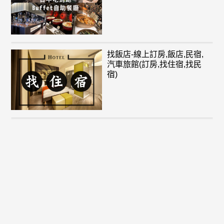
找飯店-線上訂房,飯店,民宿,
汽車旅館(訂房,找住宿,找民
宿)