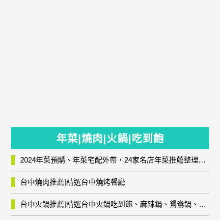
年菜|燒肉|火鍋|吃到飽
2024年菜預購、年菜宅配外帶，24家名店年菜推薦整理，圍爐輕鬆上菜團圓趣
台中燒肉推薦|精選台中燒烤餐廳
台中火鍋推薦|精選台中火鍋吃到飽、麻辣鍋、鴛鴦鍋、石頭火鍋、酸菜白肉鍋、海鮮鍋、燒酒雞、麻油雞、壽喜燒等熱門人氣火鍋店!