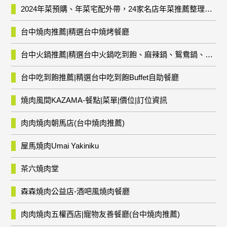
2024年菜預購、年菜宅配外帶，24家名店年菜推薦整理，圍爐輕鬆上菜團圓趣
台中燒肉推薦|精選台中燒烤餐廳
台中火鍋推薦|精選台中火鍋吃到飽、麻辣鍋、鴛鴦鍋、石頭火鍋、酸菜白肉鍋、海鮮鍋、燒酒雞、麻油雞、壽喜燒等熱門人氣火鍋店!
台中吃到飽推薦|精選台中吃到飽Buffet自助餐廳
燒肉風間KAZAMA-餐點|菜單|價位|訂位資訊
肉肉燒肉朝馬店(台中燒肉推薦)
屋馬燒肉Umai Yakiniku
茶六燒肉堂
森森燒肉公益店-酒吧風燒肉餐廳
肉肉燒肉五權西店|寵物友善餐廳(台中燒肉推薦)