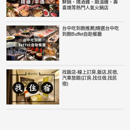
鮮鍋、燒酒雞、麻油雞、壽
喜燒等熱門人氣火鍋店
台中吃到飽推薦|精選台中吃
到飽Buffet自助餐廳
找飯店-線上訂房,飯店,民宿,
汽車旅館(訂房,找住宿,找民
宿)