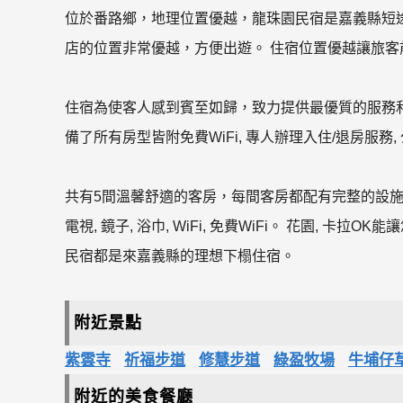
位於番路鄉，地理位置優越，龍珠園民宿是嘉義縣短途
店的位置非常優越，方便出遊。 住宿位置優越讓旅
住宿為使客人感到賓至如歸，致力提供最優質的服務
備了所有房型皆附免費WiFi, 專人辦理入住/退房服務, 公
共有5間溫馨舒適的客房，每間客房都配有完整的設
電視, 鏡子, 浴巾, WiFi, 免費WiFi。 花園,
民宿都是來嘉義縣的理想下榻住宿。
附近景點
紫雲寺
祈福步道
修慧步道
綠盈牧場
牛埔仔
附近的美食餐廳