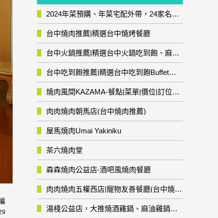
2024年菜預購、年菜宅配外帶，24家名店年菜推薦整理，圍爐輕鬆上菜團圓趣
台中燒肉推薦|精選台中燒烤餐廳
台中火鍋推薦|精選台中火鍋吃到飽、麻辣鍋、鴛鴦鍋、石頭火鍋、酸菜白肉鍋、海鮮鍋、燒酒雞、麻油雞、壽喜燒等熱門人氣火鍋店!
台中吃到飽推薦|精選台中吃到飽Buffet自助餐廳
燒肉風間KAZAMA-餐點|菜單|價位|訂位資訊
肉肉燒肉朝馬店(台中燒肉推薦)
屋馬燒肉Umai Yakiniku
茶六燒肉堂
森森燒肉公益店-酒吧風燒肉餐廳
肉肉燒肉五權西店|寵物友善餐廳(台中燒肉推薦)
編
湯棧公益店，大推燒酒雞鍋、麻油雞鍋暖暖有夠補
29