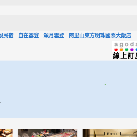
觀民宿
自在雲登
頌月雲登
阿里山東方明珠國際大飯店
線上訂
號