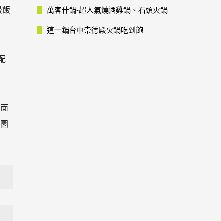
級飯
萬客什鍋-超人氣燒酒雞鍋、石頭火鍋
這一鍋台中崇德殿火鍋吃到飽
配
平面
珠園