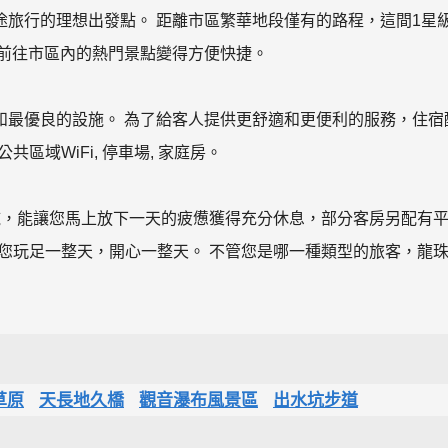
旅行的理想出發點。 距離市區繁華地段僅有的路程，這間1星
客前往市區內的熱門景點變得方便快捷。
和最優良的設施。 為了給客人提供更舒適和更便利的服務，住宿
共區域WiFi, 停車場, 家庭房。
施，能讓您馬上放下一天的疲憊獲得充分休息，部分客房另配有
 卡拉OK能讓您玩足一整天，開心一整天。 不管您是哪一種類型的旅客，龍
草原
天長地久橋
觀音瀑布風景區
出水坑步道