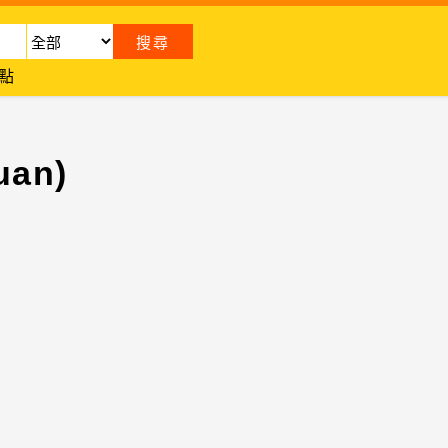
點
an)