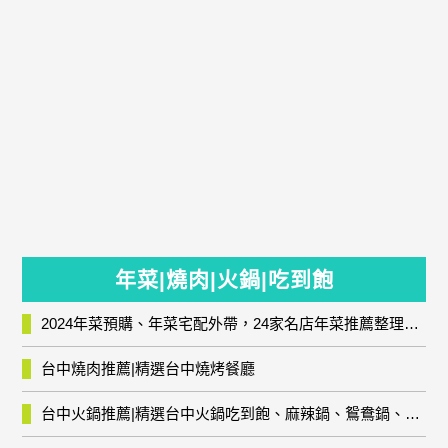
年菜|燒肉|火鍋|吃到飽
2024年菜預購、年菜宅配外帶，24家名店年菜推薦整理，圍爐輕鬆上菜團圓趣
台中燒肉推薦|精選台中燒烤餐廳
台中火鍋推薦|精選台中火鍋吃到飽、麻辣鍋、鴛鴦鍋、石頭火鍋、酸菜白肉鍋、海鮮鍋、燒酒雞、麻油雞、壽喜燒等熱門人氣火鍋店!