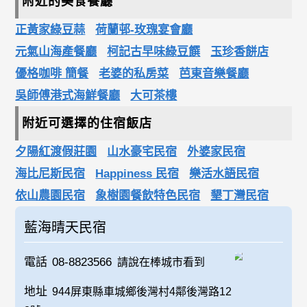
附近的美食餐廳
正黃家綠豆蒜
荷蘭邨-玫瑰宴會廳
元氣山海產餐廳
柯記古早味綠豆饌
玉珍香餅店
優格咖啡 簡餐
老婆的私房菜
芭東音樂餐廳
吳師傅港式海鮮餐廳
大可茶樓
附近可選擇的住宿飯店
夕陽紅渡假莊園
山水豪宅民宿
外婆家民宿
海比尼斯民宿
Happiness 民宿
樂活水語民宿
依山農園民宿
象樹園餐飲特色民宿
墾丁灣民宿
藍海晴天民宿
電話
08-8823566
請說在棒城市看到
地址
944屏東縣車城鄉後灣村4鄰後灣路12