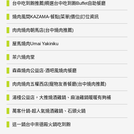
台中吃到飽推薦|精選台中吃到飽Buffet自助餐廳
燒肉風間KAZAMA-餐點|菜單|價位|訂位資訊
肉肉燒肉朝馬店(台中燒肉推薦)
屋馬燒肉Umai Yakiniku
茶六燒肉堂
森森燒肉公益店-酒吧風燒肉餐廳
肉肉燒肉五權西店|寵物友善餐廳(台中燒肉推薦)
湯棧公益店，大推燒酒雞鍋、麻油雞鍋暖暖有夠補
萬客什鍋-超人氣燒酒雞鍋、石頭火鍋
這一鍋台中崇德殿火鍋吃到飽