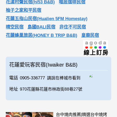
花漾村聲民宿(hl53 B&B)
喵居珈琲民宿
柚子之家和平民宿
花蓮五指山民宿(Hualien 5FM Homestay)
晴空民宿
島國BALI民宿
非住不可民宿
花蓮蜂巢旅居(HONEY B TRIP B&B)
皇裔民宿
線上訂房
花蓮愛玩客民宿(Iwaiker B&B)
電話
0905-336777
請說在棒城市看到
地址
970花蓮縣花蓮市林政街88巷27號
台中燒肉推薦|精選台中燒烤