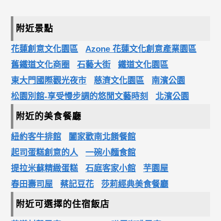
附近景點
花蓮創意文化園區
Azone 花蓮文化創意產業園區
舊鐵道文化商圈
石藝大街
鐵道文化園區
東大門國際觀光夜市
慈濟文化園區
南濱公園
松園別館-享受慢步調的悠閒文藝時刻
北濱公園
附近的美食餐廳
紐約客牛排館
闔家歡南北餚餐館
起司蛋糕創意的人
一碗小麵食館
提拉米蘇精緻蛋糕
石庭客家小館
芋園屋
春田壽司屋
蔡記豆花
莎莉經典美食餐廳
附近可選擇的住宿飯店