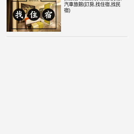
汽車旅館(訂房,找住宿,找民
宿)