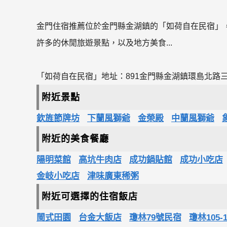
金門住宿推薦位於金門縣金湖鎮的「如荷自在民宿」
許多的休閒旅遊景點，以及地方美食...
「如荷自在民宿」地址：891金門縣金湖鎮環島北路三
附近景點
欽旌節牌坊
下蘭風獅爺
金榮殿
中蘭風獅爺
附近的美食餐廳
陽明菜館
高坑牛肉店
成功鍋貼館
成功小吃店
金岐小吃店
津味廣東稀粥
附近可選擇的住宿飯店
閩式田園
台金大飯店
瓊林79號民宿
瓊林105