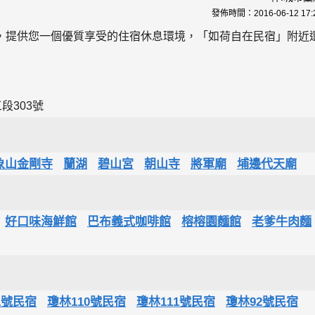
發佈時間：
2016-06-12 17:
，提供您一個優質享受的住宿休息環境，「如荷自在民宿」附近
段303號
象山金剛寺
蘭湖
碧山宮
朝山寺
將軍廟
埔邊代天廟
好口味海鮮館
巴布義式咖啡館
榕榕園麵館
老爹牛肉麵
-1號民宿
瓊林110號民宿
瓊林111號民宿
瓊林92號民宿