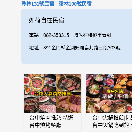
瓊林131號民宿
瓊林100號民宿
如荷自在民宿
電話
082-353315
請說在棒城市看到
地址
891金門縣金湖鎮環島北路三段303號
台中燒肉推薦|精選
台中火鍋推薦|精
台中燒烤餐廳
台中火鍋吃到飽