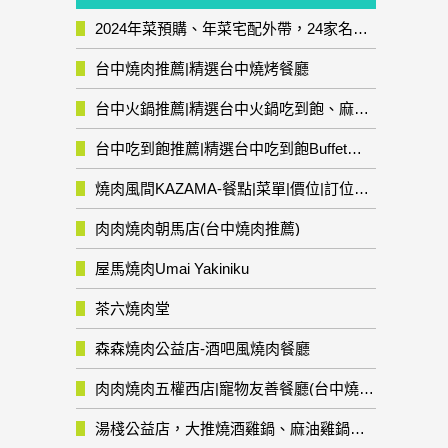
2024年菜預購、年菜宅配外帶，24家名店年菜推薦整理，圍爐輕鬆上菜團圓趣
台中燒肉推薦|精選台中燒烤餐廳
台中火鍋推薦|精選台中火鍋吃到飽、麻辣鍋、鴛鴦鍋、石頭火鍋、酸菜白肉鍋、海鮮鍋、燒酒雞、麻油雞、壽喜燒等熱門人氣火鍋店!
台中吃到飽推薦|精選台中吃到飽Buffet自助餐廳
燒肉風間KAZAMA-餐點|菜單|價位|訂位資訊
肉肉燒肉朝馬店(台中燒肉推薦)
屋馬燒肉Umai Yakiniku
茶六燒肉堂
森森燒肉公益店-酒吧風燒肉餐廳
肉肉燒肉五權西店|寵物友善餐廳(台中燒肉推薦)
湯棧公益店，大推燒酒雞鍋、麻油雞鍋暖暖有夠補