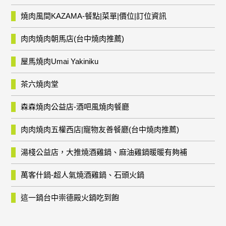
燒肉風間KAZAMA-餐點|菜單|價位|訂位資訊
肉肉燒肉朝馬店(台中燒肉推薦)
屋馬燒肉Umai Yakiniku
茶六燒肉堂
森森燒肉公益店-酒吧風燒肉餐廳
肉肉燒肉五權西店|寵物友善餐廳(台中燒肉推薦)
湯棧公益店，大推燒酒雞鍋、麻油雞鍋暖暖有夠補
萬客什鍋-超人氣燒酒雞鍋、石頭火鍋
這一鍋台中崇德殿火鍋吃到飽