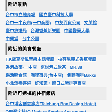
附近景點
台中市立體育場
國立臺中科技大學
台中一中夜市(一中商圈)
中友百貨公司
文英館
臺中放送局
台灣香蕉新樂園
中國醫藥大學
中興堂
台中公園
附近的美食餐廳
T.K薩克斯風音樂主題餐廳
拉芬尼義式香草餐廳
香港故事-一中店
京悅港式飲茶
MR.38
樂活輕食館
咖哩事典(台中店)
倒轉咖啡Bakku
小北澤壽喜燒
好知家‧饌日式豬排專賣店
附近可選擇的住宿飯店
台中博客創意旅店(Taichung Box Design Hotel)
Q摩登客棧(Q Modern Service Apartment)