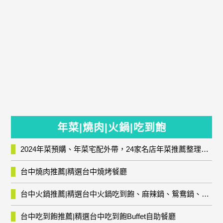
年菜|燒肉|火鍋|吃到飽
2024年菜預購、年菜宅配外帶，24家名店年菜推薦整理，圍爐輕鬆上菜團圓趣
台中燒肉推薦|精選台中燒烤餐廳
台中火鍋推薦|精選台中火鍋吃到飽、麻辣鍋、鴛鴦鍋、石頭火鍋、酸菜白肉鍋、海鮮鍋、燒酒雞、麻油雞、壽喜燒等熱門人氣火鍋店!
台中吃到飽推薦|精選台中吃到飽Buffet自助餐廳