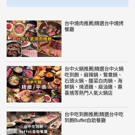
台中燒肉推薦|精選台中燒烤
餐廳
台中火鍋推薦|精選台中火鍋
吃到飽、麻辣鍋、鴛鴦鍋、
石頭火鍋、酸菜白肉鍋、海
鮮鍋、燒酒雞、麻油雞、壽
喜燒等熱門人氣火鍋店
台中吃到飽推薦|精選台中吃
到飽Buffet自助餐廳