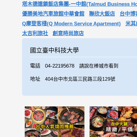
塔木德連鎖飯店集團-一中館(Talmud Business Hotel
優勝美地汽車旅館中華會館
聯欣大飯店
台中博客創
Q摩登客棧(Q Modern Service Apartment)
米其的
太吉利旅社
創意時尚旅店
國立臺中科技大學
電話
04-22195678
請說在棒城市看到
地址
404台中市北區三民路三段129號