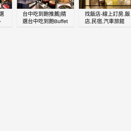
選
台中吃到飽推薦|精
找飯店-線上訂房,飯
、
選台中吃到飽Buffet
店,民宿,汽車旅館
、
自助餐廳
(訂房,找住宿,找民
白
宿)
燒
壽
火