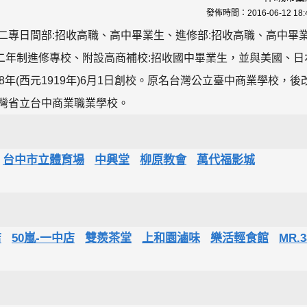
發佈時間：
2016-06-12 18:
二專日間部:招收高職、高中畢業生、進修部:招收高職、高中畢
二年制進修專校、附設高商補校:招收國中畢業生，並與美國、日
年(西元1919年)6月1日創校。原名台灣公立臺中商業學校，後
台灣省立台中商業職業學校。
台中市立體育場
中興堂
柳原教會
萬代福影城
店
50嵐-一中店
雙羨茶堂
上和園滷味
樂活輕食館
MR.3