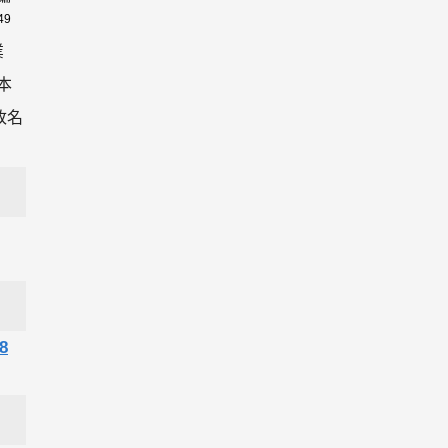
49
業
本
改名
8