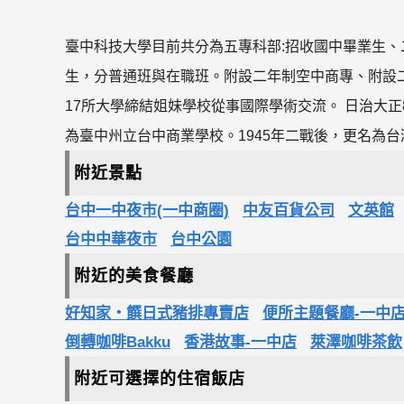
臺中科技大學目前共分為五專科部:招收國中畢業生、
生，分普通班與在職班。附設二年制空中商專、附設
17所大學締結姐妹學校從事國際學術交流。 日治大正8
為臺中州立台中商業學校。1945年二戰後，更名為
附近景點
台中一中夜市(一中商圈)
中友百貨公司
文英館
台中中華夜市
台中公園
附近的美食餐廳
好知家‧饌日式豬排專賣店
便所主題餐廳-一中
倒轉咖啡Bakku
香港故事-一中店
萊澤咖啡茶飲
附近可選擇的住宿飯店