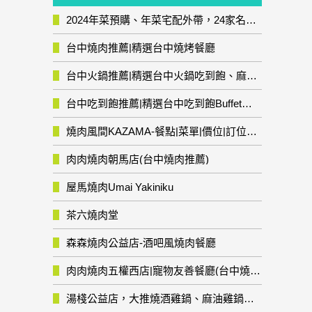
2024年菜預購、年菜宅配外帶，24家名店年菜推薦整理，圍爐輕鬆上菜團圓趣
台中燒肉推薦|精選台中燒烤餐廳
台中火鍋推薦|精選台中火鍋吃到飽、麻辣鍋、鴛鴦鍋、石頭火鍋、酸菜白肉鍋、海鮮鍋、燒酒雞、麻油雞、壽喜燒等熱門人氣火鍋店!
台中吃到飽推薦|精選台中吃到飽Buffet自助餐廳
燒肉風間KAZAMA-餐點|菜單|價位|訂位資訊
肉肉燒肉朝馬店(台中燒肉推薦)
屋馬燒肉Umai Yakiniku
茶六燒肉堂
森森燒肉公益店-酒吧風燒肉餐廳
肉肉燒肉五權西店|寵物友善餐廳(台中燒肉推薦)
湯棧公益店，大推燒酒雞鍋、麻油雞鍋暖暖有夠補